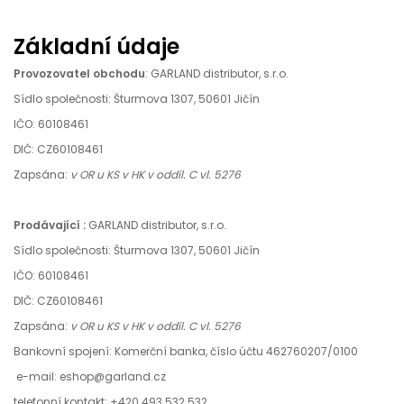
Základní údaje
Provozovatel obchodu
: GARLAND distributor, s.r.o.
Sídlo společnosti: Šturmova 1307, 50601 Jičín
IČO: 60108461
DIČ: CZ60108461
Zapsána:
v OR u KS v HK v oddíl. C vl. 5276
Prodávající :
GARLAND distributor, s.r.o.
Sídlo společnosti: Šturmova 1307, 50601 Jičín
IČO: 60108461
DIČ: CZ60108461
Zapsána:
v OR u KS v HK v oddíl. C vl. 5276
Bankovní spojení: Komerční banka, číslo účtu 462760207/0100
e-mail: eshop@garland.cz
telefonní kontakt: +420 493 532 532