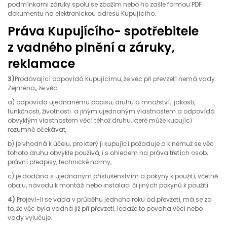
podmínkami záruky spolu se zbožím nebo ho zašle formou PDF
dokumentu na elektronickou adresu Kupujícího.
Práva Kupujícího- spotřebitele
z vadného plnění a záruky,
reklamace
3)
Prodávající odpovídá Kupujícímu, že věc při převzetí nemá vady.
Zejména,, že věc:
a) odpovídá ujednanému popisu, druhu a množství, jakosti,
funkčnosti, životnosti a jiným ujednaným vlastnostem a odpovídá
obvyklým vlastnostem věcí téhož druhu, které může kupující
rozumně očekávat,
b) je vhodná k účelu, pro který ji kupující požaduje a k němuž se věc
tohoto druhu obvykle používá, i s ohledem na práva třetích osob,
právní předpisy, technické normy,
c) je dodána s ujednaným příslušenstvím a pokyny k použití, včetně
obalu, návodu k montáži nebo instalaci či jiných pokynů k použití.
4)
Projeví-li se vada v průběhu jednoho roku od převzetí, má se za
to, že věc byla vadná již při převzetí, ledaže to povaha věci nebo
vady vylučuje.