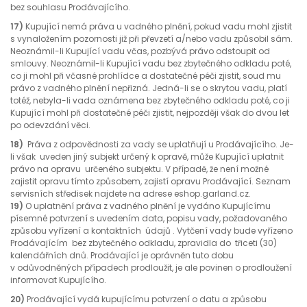
bez souhlasu Prodávajícího.
17)
Kupující nemá práva u vadného plnění, pokud vadu mohl zjistit
s vynaložením pozornosti již při převzetí a/nebo vadu způsobil sám.
Neoznámil-li Kupující vadu včas, pozbývá právo odstoupit od
smlouvy. Neoznámil-li Kupující vadu bez zbytečného odkladu poté,
co ji mohl při včasné prohlídce a dostatečné péči zjistit, soud mu
právo z vadného plnění nepřizná. Jedná-li se o skrytou vadu, platí
totéž, nebyla-li vada oznámena bez zbytečného odkladu poté, co ji
Kupující mohl při dostatečné péči zjistit, nejpozději však do dvou let
po odevzdání věci.
18)
Práva z odpovědnosti za vady se uplatňují u Prodávajícího. Je-
li však uveden jiný subjekt určený k opravě, může Kupující uplatnit
právo na opravu určeného subjektu. V případě, že není možné
zajistit opravu tímto způsobem, zajistí opravu Prodávající. Seznam
servisních středisek najdete na adrese eshop.garland.cz.
19)
O uplatnění práva z vadného plnění je vydáno Kupujícímu
písemné potvrzení s uvedením data, popisu vady, požadovaného
způsobu vyřízení a kontaktních údajů . Vytčení vady bude vyřízeno
Prodávajícím bez zbytečného odkladu, zpravidla do třiceti (30)
kalendářních dnů. Prodávající je oprávněn tuto dobu
v odůvodněných případech prodloužit, je ale povinen o prodloužení
informovat Kupujícího.
20)
Prodávající vydá kupujícímu potvrzení o datu a způsobu