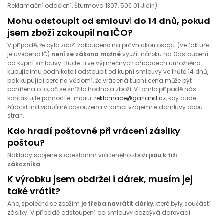
Reklamační oddělení, Šturmova 1307, 506 01 Jičín).
Mohu odstoupit od smlouvi do 14 dnů, pokud
jsem zboží zakoupil na IČO?
V případě, že bylo zobží zakoupeno na právnickou osobu (ve faktuře
je uvedeno IČ)
není ze zákona možné
využít nároku na Odstoupení
od kupní smlouvy. Bude-li ve výjimečných případech umožněno
kupujícímu podnikateli odstoupit od kupní smlouvy ve lhůtě 14 dnů,
pak kupující bere na vědomí, že vrácená kupní cena může být
ponížena o to, oč se snížila hodnota zboží. V tomto případě nás
kontaktujte pomocí e-mailu:
reklamace@garland.cz
, kdy bude
žádost individuálně posouzena v rámci vzájemné domluvy obou
stran.
Kdo hradí poštovné při vrácení zásilky
poštou?
Náklady spojené s odesláním vráceného zboží
jsou k tíži
zákazníka
.
K výrobku jsem obdržel i dárek, musím jej
také vrátit?
Ano, společně se zbožím
je třeba navrátit dárky
, které byly součástí
zásilky. V případě odstoupení od smlouvy pozbývá darovací