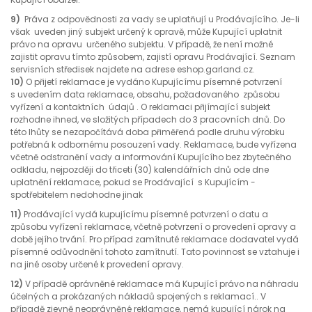
9)
Práva z odpovědnosti za vady se uplatňují u Prodávajícího. Je-li
však uveden jiný subjekt určený k opravě, může Kupující uplatnit
právo na opravu určeného subjektu. V případě, že není možné
zajistit opravu tímto způsobem, zajistí opravu Prodávající. Seznam
servisních středisek najdete na adrese eshop.garland.cz.
10)
O přijetí reklamace je vydáno Kupujícímu písemné potvrzení
s uvedením data reklamace, obsahu, požadovaného způsobu
vyřízení a kontaktních údajů . O reklamaci přijímající subjekt
rozhodne ihned, ve složitých případech do 3 pracovních dnů. Do
této lhůty se nezapočítává doba přiměřená podle druhu výrobku
potřebná k odbornému posouzení vady. Reklamace, bude vyřízena
včetně odstranění vady a informování Kupujícího bez zbytečného
odkladu, nejpozději do třiceti (30) kalendářních dnů ode dne
uplatnění reklamace, pokud se Prodávající s Kupujícím -
spotřebitelem nedohodne jinak
11)
Prodávající vydá kupujícímu písemné potvrzení o datu a
způsobu vyřízení reklamace, včetně potvrzení o provedení opravy a
době jejího trvání. Pro případ zamítnuté reklamace dodavatel vydá
písemné odůvodnění tohoto zamítnutí. Tato povinnost se vztahuje i
na jiné osoby určené k provedení opravy.
12)
V případě oprávněné reklamace má Kupující právo na náhradu
účelných a prokázaných nákladů spojených s reklamací.. V
případě zjevně neoprávněné reklamace, nemá kupující nárok na