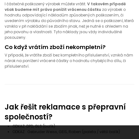
I částečně poškozený výrobek můžete vrátit.
V takovém případě
však budeme mít právo ponížit vrácenou částku
za výrobek o
hodnotu odpovídající nákladům způsobených poškozením, či
uvedením výrobku do původního stavu. Jedná se o poškození, která
vznikla v při nakládání se zbožím jinak, než je nutné s ohledem na
jeho povahu a vlastnosti. Tyto náklady jsou vždy individuálně
posouzeny.
Co když vrátím zboží nekompletní?
V případě, že vrátíte zboží bez kompletního příslušenství, vzniká nám
nárok na ponížení vrácené částky o hodnotu chybějícího dílu, či
příslušenství.
Jak řešit reklamace s přepravní
společností?
ODKAZ:
DPD, GLS (balík)
ODKAZ:
Gebruder Weiss, GEIS, Raben (paleta / větší balík)