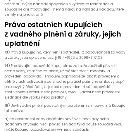
náhradu svých nákladů spojených s vyřízením reklamace a
současně ani Prodávající nemá nárok na náhradu nákladů, které
vznikly na jeho straně.
Práva ostatních Kupujících
z vadného plnění a záruky, jejich
uplatnění
13)
Práva Kupujícího, který není spotřebitel, z odpovědnosti za vady
a záruky jsou upravena ust. § 1914-1925 a 2099-2117 OZ.
14
) Prodávající odpovídá Kupujícímu za to, že zboží při převzetí
nemá vady, zejména že jakost, užitné vlastnosti, množství a
provedení odpovídají smlouvě, popřípadě že jakost, provedení a
užitné vlastnosti zboží jsou vhodné pro účel patrný ze smlouvy popř.
pro obvyklý účel. Dále, že jakost a provedení zboží odpovídá
smluvenému vzorku nebo předloze, byla-li jakost nebo provedení
sjednané dle vzorku nebo předlohy.
15)
Je-li vadné plnění podstatným porušením smlouvy, má Kupující
tato práva:
a) na odstranění vady dodáním nové věci bez vady nebo
dodáním chybějící věci, pokud se vada týká pouze součásti věci,
může Kupující požadovat jen výměnu součásti;