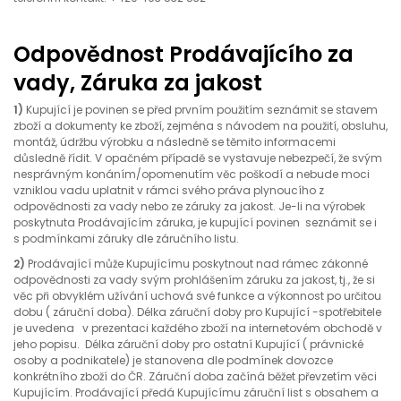
Odpovědnost Prodávajícího za
vady, Záruka za jakost
1)
Kupující je povinen se před prvním použitím seznámit se stavem
zboží a dokumenty ke zboží, zejména s návodem na použití, obsluhu,
montáž, údržbu výrobku a následně se těmito informacemi
důsledně řídit. V opačném případě se vystavuje nebezpečí, že svým
nesprávným konáním/opomenutím věc poškodí a nebude moci
vzniklou vadu uplatnit v rámci svého práva plynoucího z
odpovědnosti za vady nebo ze záruky za jakost. Je-li na výrobek
poskytnuta Prodávajícím záruka, je kupující povinen seznámit se i
s podmínkami záruky dle záručního listu.
2)
Prodávající může Kupujícímu poskytnout nad rámec zákonné
odpovědnosti za vady svým prohlášením záruku za jakost, tj., že si
věc při obvyklém užívání uchová své funkce a výkonnost po určitou
dobu ( záruční doba). Délka záruční doby pro Kupující -spotřebitele
je uvedena v prezentaci každého zboží na internetovém obchodě v
jeho popisu. Délka záruční doby pro ostatní Kupující ( právnické
osoby a podnikatele) je stanovena dle podmínek dovozce
konkrétního zboží do ČR. Záruční doba začíná běžet převzetím věci
Kupujícím. Prodávající předá Kupujícímu záruční list s obsahem a