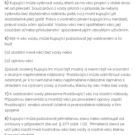
5)
Kupující může vytknout vadu, která se na věci projeví v době dvou
let od převzetí. Soud právo z vady přizná i v případě, že nebyla
vytknuta bez zbytečného odkladu poté, co ji mohl kupující při
dostatečné péči zjistit. Právo z vadného plnění kupujícímu nenáleží,
pokud vadu sám způsobil. Vadou věci není opotřebení věci, její
součásti a/nebo příslušenství způsobené jejím obvyklým užíváním.
6)
Má-li věc vadu, může Kupující požadovat její odstranění a to
buď:
(a) dodání nové věci bez vady nebo
(a) opravu věci.
Způsob zvolený Kupujícím musí být možný a nesmí být ve srovnání
s druhým nepřiměřeně nákladný. Prodávající může odmítnout vadu
odstranit, je-li to nemožné nebo nepřiměřeně nákladné zejména s
ohledem na význam vady a hodnotu, kterou by věc měla bez vady.
7)
K odstranění vady převezme Prodávající věc na vlastní náklady.
Případnou demontáž a montáž věci po provedení opravy zajistí
Prodávající anebo uhradí účelné a prokazatelné náklady s tím
spojené.
8)
Kupující může požadovat přiměřenou slevu nebo odstoupit od
smlouvy v případech dle ust. § 2171 odst. 1 OZ. Přiměřená sleva se
určí jako rozdíl mezi hodnotou věci bez vady a vadné věci, kterou
Kupující obdržel.