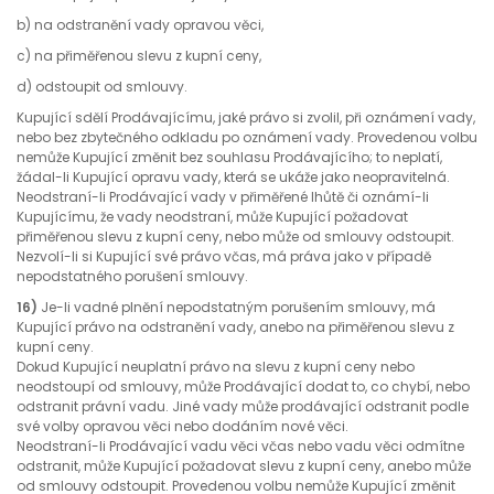
b) na odstranění vady opravou věci,
c) na přiměřenou slevu z kupní ceny,
d) odstoupit od smlouvy.
Kupující sdělí Prodávajícímu, jaké právo si zvolil, při oznámení vady,
nebo bez zbytečného odkladu po oznámení vady. Provedenou volbu
nemůže Kupující změnit bez souhlasu Prodávajícího; to neplatí,
žádal-li Kupující opravu vady, která se ukáže jako neopravitelná.
Neodstraní-li Prodávající vady v přiměřené lhůtě či oznámí-li
Kupujícímu, že vady neodstraní, může Kupující požadovat
přiměřenou slevu z kupní ceny, nebo může od smlouvy odstoupit.
Nezvolí-li si Kupující své právo včas, má práva jako v případě
nepodstatného porušení smlouvy.
16)
Je-li vadné plnění nepodstatným porušením smlouvy, má
Kupující právo na odstranění vady, anebo na přiměřenou slevu z
kupní ceny.
Dokud Kupující neuplatní právo na slevu z kupní ceny nebo
neodstoupí od smlouvy, může Prodávající dodat to, co chybí, nebo
odstranit právní vadu. Jiné vady může prodávající odstranit podle
své volby opravou věci nebo dodáním nové věci.
Neodstraní-li Prodávající vadu věci včas nebo vadu věci odmítne
odstranit, může Kupující požadovat slevu z kupní ceny, anebo může
od smlouvy odstoupit. Provedenou volbu nemůže Kupující změnit