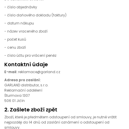
- číslo objednávky
- číslo daňového dokladu (faktury)
- datum nákupu
- název vraceného zboží
- počet kusů
- cenu zboží
- číslo účtu pro vrácení peněz
Kontaktní údaje
E-mail:
reklamace@garland.cz
Adresa pro zaslání:
GARLAND distributor, s.r.o.
Reklamační oddělení
Šturmova 1307
506 01 Jičín
2. Zašlete zboží zpět
Zboží, které je předmětem odstoupení od smlouvy, je nutné vrátit
nejpozději do 14 dnů od zaslání oznámení o odstoupení od
smlouvy.