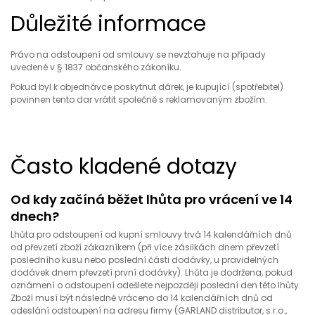
Důležité informace
Právo na odstoupení od smlouvy se nevztahuje na případy
uvedené v § 1837 občanského zákoníku.
Pokud byl k objednávce poskytnut dárek, je kupující (spotřebitel)
povinnen tento dar vrátit společně s reklamovaným zbožím.
Často kladené dotazy
Od kdy začíná běžet lhůta pro vrácení ve 14
dnech?
Lhůta pro odstoupení od kupní smlouvy trvá 14 kalendářních dnů
od převzetí zboží zákazníkem (při více zásilkách dnem převzetí
posledního kusu nebo poslední části dodávky, u pravidelných
dodávek dnem převzetí první dodávky). Lhůta je dodržena, pokud
oznámení o odstoupení odešlete nejpozději poslední den této lhůty.
Zboží musí být následně vráceno do 14 kalendářních dnů od
odeslání odstoupení na adresu firmy (GARLAND distributor, s.r.o.,