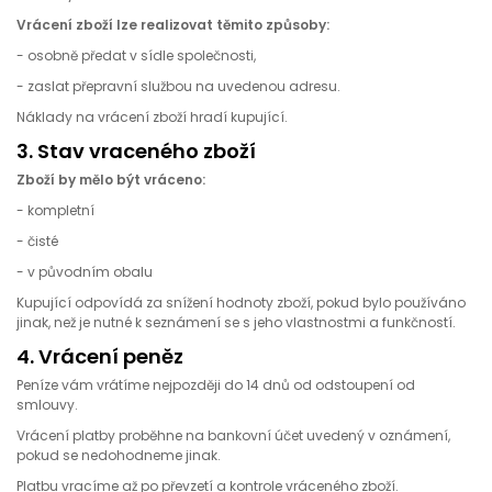
Vrácení zboží lze realizovat těmito způsoby:
- osobně předat v sídle společnosti,
- zaslat přepravní službou na uvedenou adresu.
Náklady na vrácení zboží hradí kupující.
3. Stav vraceného zboží
Zboží by mělo být vráceno:
- kompletní
- čisté
- v původním obalu
Kupující odpovídá za snížení hodnoty zboží, pokud bylo používáno
jinak, než je nutné k seznámení se s jeho vlastnostmi a funkčností.
4. Vrácení peněz
Peníze vám vrátíme nejpozději do 14 dnů od odstoupení od
smlouvy.
Vrácení platby proběhne na bankovní účet uvedený v oznámení,
pokud se nedohodneme jinak.
Platbu vracíme až po převzetí a kontrole vráceného zboží.