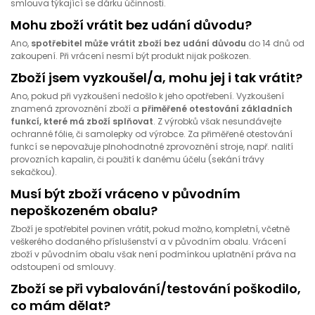
smlouva týkající se dárku účinnosti.
Mohu zboží vrátit bez udání důvodu?
Ano,
spotřebitel může vrátit zboží bez udání důvodu
do 14 dnů od
zakoupení. Při vrácení nesmí být produkt nijak poškozen.
Zboží jsem vyzkoušel/a, mohu jej i tak vrátit?
Ano, pokud při vyzkoušení nedošlo k jeho opotřebení. Vyzkoušení
znamená zprovoznění zboží a
přiměřené otestování základních
funkcí, které má zboží splňovat
. Z výrobků však nesundávejte
ochranné fólie, či samolepky od výrobce. Za přiměřené otestování
funkcí se nepovažuje plnohodnotné zprovoznění stroje, např. nalití
provozních kapalin, či použití k danému účelu (sekání trávy
sekačkou).
Musí být zboží vráceno v původním
nepoškozeném obalu?
Zboží je spotřebitel povinen vrátit, pokud možno, kompletní, včetně
veškerého dodaného příslušenství a v původním obalu. Vrácení
zboží v původním obalu však není podmínkou uplatnění práva na
odstoupení od smlouvy.
Zboží se při vybalování/testování poškodilo,
co mám dělat?