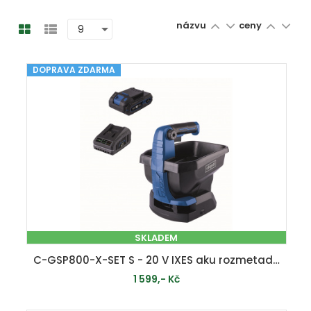
názvu
ceny
DOPRAVA ZDARMA
SKLADEM
C-GSP800-X-SET S - 20 V IXES aku rozmetadlo + 2Ah baterie + nabíječka 2,4 A
1 599,- Kč