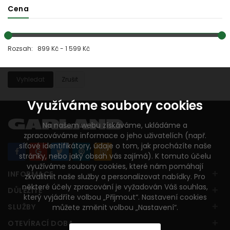
Cena
Rozsah: 899 Kč - 1 599 Kč
Vyhledat
Zrušit
Využíváme soubory cookies
Na našem webu získáváme, ukládáme a
zpracováváme informace o jeho uživatelích (např.
síťové identifikátory, údaje o tom, jak procházíte naše
stránky, nebo jaký obsah vás zajímá). K tomuto účelu
využíváme soubory cookies, které nám pomáhají
+
INFORMACE
zkvalitnit naše služby a personalizovat nabídky. Pro
některé účely zpracování je vyžadován Váš souhlas,
+
DŮLEŽITÉ
který vyjádříte volbou „Přijmout“. Nastavení cookies
+
SLUŽBY
můžete změnit volbou „Nastavení“.
+
OTEVÍRACÍ DOBA