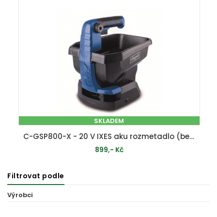
PŘIDAT DO KOŠÍKU
SKLADEM
C-GSP800-X - 20 V IXES aku rozmetadlo (bez baterie a nabíječky)
899,- Kč
Filtrovat podle
PŘIDAT DO KOŠÍKU
Výrobci