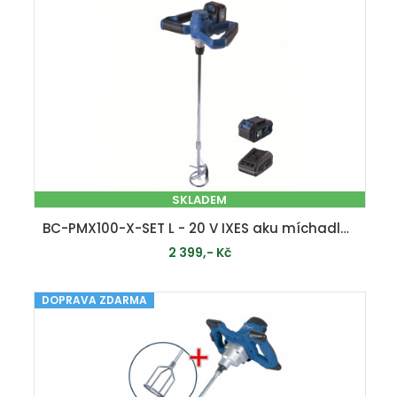
SKLADEM
BC-PMX100-X-SET L - 20 V IXES aku míchadlo stavebních materiálů + 4Ah baterie + nabíječka 2,4 A
2 399,- Kč
DOPRAVA ZDARMA
PŘIDAT DO KOŠÍKU