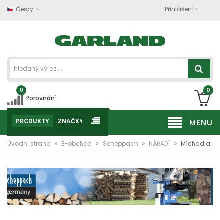
Česky
Přihlášení
0
0
Porovnání
PRODUKTY
ZNAČKY
MENU
»
»
»
»
Úvodní strana
E-obchod
Scheppach
NÁŘADÍ
Míchadla