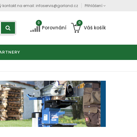
ý kontakt na email:
infoservis@garland.cz
Přihlášení
0
0
Porovnání
Váš košík
ARTNERY