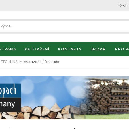
Rychl
STRANA
KE STAŽENÍ
KONTAKTY
BAZAR
PRO P
»
 TECHNIKA
Vysavače / foukače