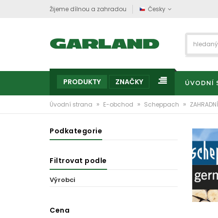
Žijeme dílnou a zahradou
Česky
PRODUKTY
ZNAČKY
ÚVODNÍ 
»
»
»
Úvodní strana
E-obchod
Scheppach
ZAHRADNÍ
Podkategorie
Filtrovat podle
Výrobci
Cena