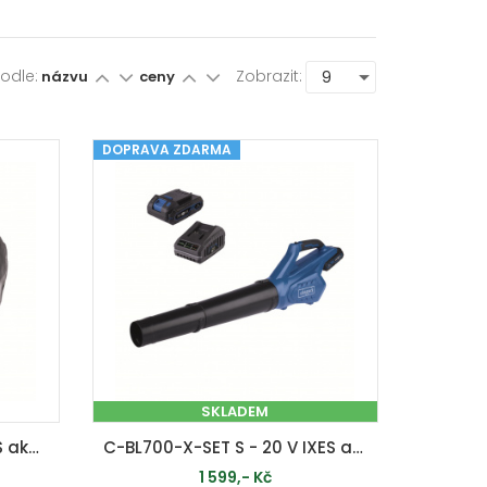
Podle:
Zobrazit:
názvu
ceny
DOPRAVA ZDARMA
SKLADEM
BC-BLV720-X - 2x20 V IXES aku vysavač/foukač 4v1 (bez baterie a nabíječky)
C-BL700-X-SET S - 20 V IXES aku foukač + 2Ah baterie + nabíječka 2,4 A
1 599,- Kč