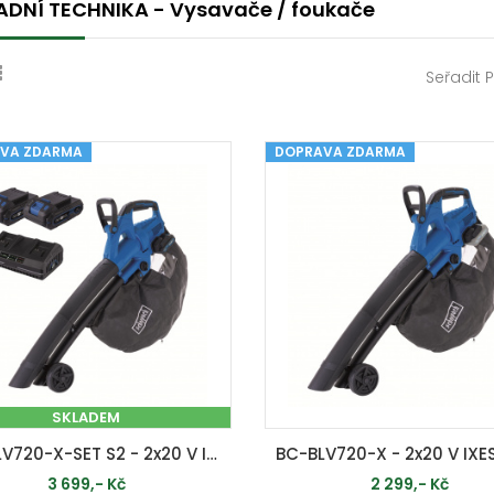
DNÍ TECHNIKA - Vysavače / foukače
Seřadit 
VA ZDARMA
DOPRAVA ZDARMA
SKLADEM
BC-BLV720-X-SET S2 - 2x20 V IXES aku vysavač/foukač 4v1 + 2x 2Ah baterie + duální nabíječka 2,4 A
3 699,- Kč
2 299,- Kč