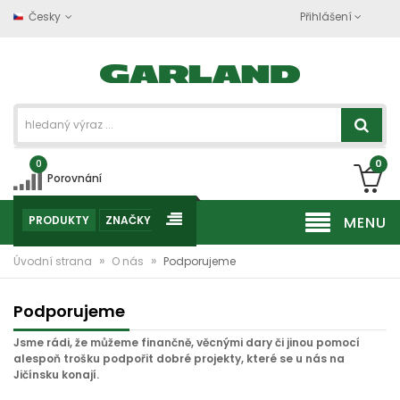
Česky
Přihlášení
0
0
Porovnání
PRODUKTY
ZNAČKY
MENU
»
»
Úvodní strana
O nás
Podporujeme
Podporujeme
Jsme rádi, že můžeme finančně, věcnými dary či jinou pomocí
alespoň trošku podpořit dobré projekty, které se u nás na
Jičínsku konají.