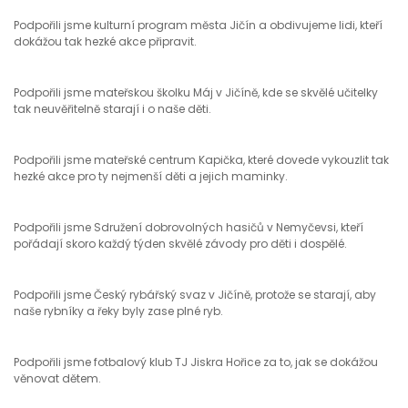
Podpořili jsme kulturní program města Jičín a obdivujeme lidi, kteří
dokážou tak hezké akce připravit.
Podpořili jsme mateřskou školku Máj v Jičíně, kde se skvělé učitelky
tak neuvěřitelně starají i o naše děti.
Podpořili jsme mateřské centrum Kapička, které dovede vykouzlit tak
hezké akce pro ty nejmenší děti a jejich maminky.
Podpořili jsme Sdružení dobrovolných hasičů v Nemyčevsi, kteří
pořádají skoro každý týden skvělé závody pro děti i dospělé.
Podpořili jsme Český rybářský svaz v Jičíně, protože se starají, aby
naše rybníky a řeky byly zase plné ryb.
Podpořili jsme fotbalový klub TJ Jiskra Hořice za to, jak se dokážou
věnovat dětem.