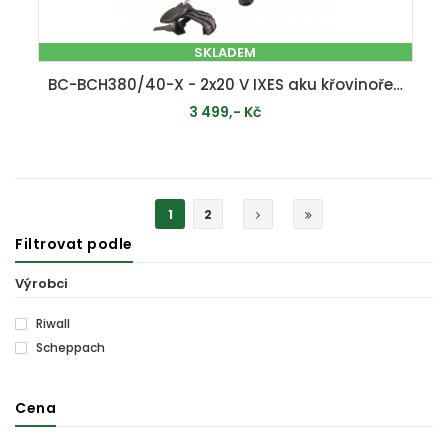
SKLADEM
BC-BCH380/40-X - 2x20 V IXES aku křovinořez 2v1 (bez baterie a nabíječky)
3 499,- Kč
PŘIDAT DO KOŠÍKU
1
2
Filtrovat podle
Výrobci
Riwall
Scheppach
Cena