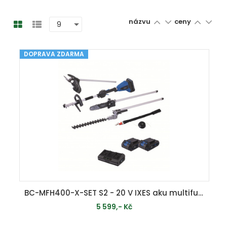
názvu
ceny
DOPRAVA ZDARMA
BC-MFH400-X-SET S2 - 20 V IXES aku multifunkční stroj 4v1 + 2x 2Ah baterie + duální nabíječka 2,4 A
5 599,- Kč