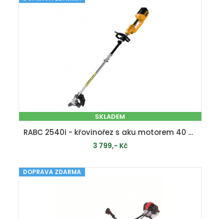
PŘIDAT DO KOŠÍKU
SKLADEM
RABC 2540i - křovinořez s aku motorem 40 V (bez baterie a nabíječky)
3 799,- Kč
DOPRAVA ZDARMA
PŘIDAT DO KOŠÍKU