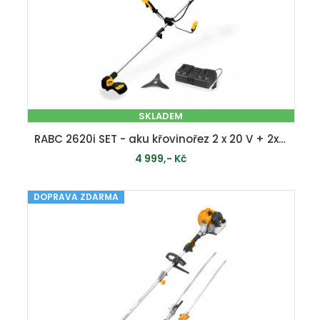
SKLADEM
RABC 2620i SET - aku křovinořez 2 x 20 V + 2x 4 Ah baterie + duální rychlonabíječka 4,5 A
4 999,- Kč
DOPRAVA ZDARMA
PŘIDAT DO KOŠÍKU