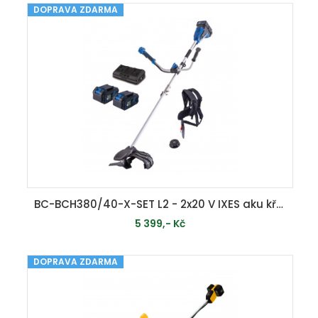
DOPRAVA ZDARMA
MOMENTÁLNĚ VYPRODÁNO
BC-BCH380/40-X-SET L2 - 2x20 V IXES aku křovinořez 2v1 + 2x 4Ah baterie + duální nabíječka 2,4 A
5 399,- Kč
DOPRAVA ZDARMA
MOMENTÁLNĚ VYPRODÁNO