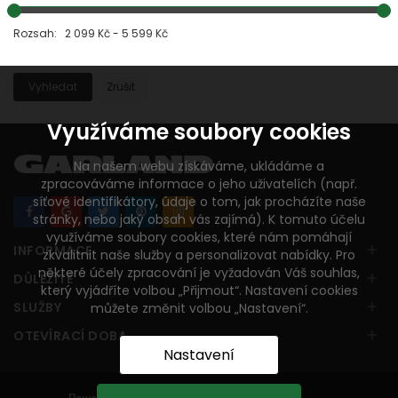
Rozsah: 2 099 Kč - 5 599 Kč
Vyhledat
Zrušit
Využíváme soubory cookies
Na našem webu získáváme, ukládáme a
zpracováváme informace o jeho uživatelích (např.
síťové identifikátory, údaje o tom, jak procházíte naše
stránky, nebo jaký obsah vás zajímá). K tomuto účelu
využíváme soubory cookies, které nám pomáhají
+
INFORMACE
zkvalitnit naše služby a personalizovat nabídky. Pro
některé účely zpracování je vyžadován Váš souhlas,
+
DŮLEŽITÉ
který vyjádříte volbou „Přijmout“. Nastavení cookies
+
SLUŽBY
můžete změnit volbou „Nastavení“.
+
OTEVÍRACÍ DOBA
Nastavení