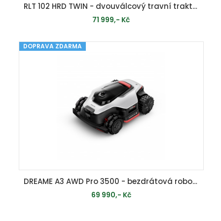
RLT 102 HRD TWIN - dvouválcový travní traktor 102 cm se zadním výhozem a hydrostatickou převodovkou
71 999,- Kč
DOPRAVA ZDARMA
PŘIDAT DO KOŠÍKU
DREAME A3 AWD Pro 3500 - bezdrátová robotická sekačka ( 3500 m2 ) s pohonem všech kol
69 990,- Kč