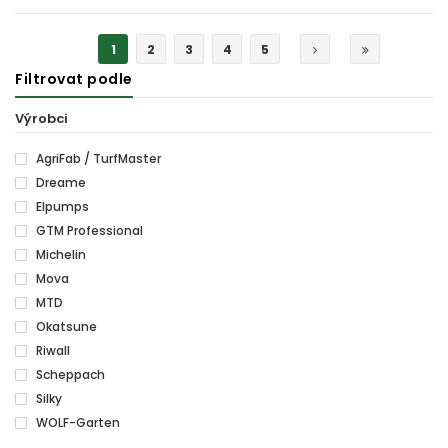
MOMENTÁLNĚ VYPRODÁNO
1
2
3
4
5
Filtrovat podle
Výrobci
AgriFab / TurfMaster
Dreame
Elpumps
GTM Professional
Michelin
Mova
MTD
Okatsune
Riwall
Scheppach
Silky
WOLF-Garten