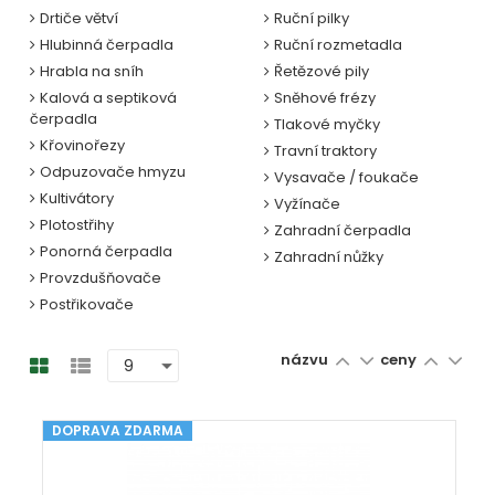
Drtiče větví
Ruční pilky
Hlubinná čerpadla
Ruční rozmetadla
Hrabla na sníh
Řetězové pily
Kalová a septiková
Sněhové frézy
čerpadla
Tlakové myčky
Křovinořezy
Travní traktory
Odpuzovače hmyzu
Vysavače / foukače
Kultivátory
Vyžínače
Plotostřihy
Zahradní čerpadla
Ponorná čerpadla
Zahradní nůžky
Provzdušňovače
Postřikovače
názvu
ceny
DOPRAVA ZDARMA