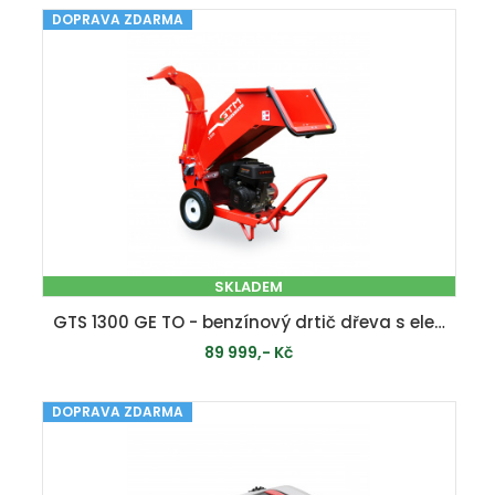
DOPRAVA ZDARMA
MOMENTÁLNĚ VYPRODÁNO
SKLADEM
GTS 1300 GE TO - benzínový drtič dřeva s elektrostartem a otočným komínem
89 999,- Kč
DOPRAVA ZDARMA
PŘIDAT DO KOŠÍKU