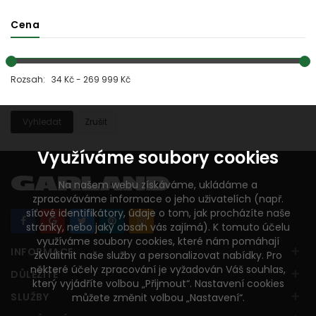
Cena
Rozsah: 34 Kč - 269 999 Kč
Vyhledat
Zrušit
Využíváme soubory cookies
Na našem webu získáváme, ukládáme a
zpracováváme informace o jeho uživatelích (např.
síťové identifikátory, údaje o tom, jak procházíte naše
stránky, nebo jaký obsah vás zajímá). K tomuto účelu
využíváme soubory cookies, které nám pomáhají
+
INFORMACE
zkvalitnit naše služby a personalizovat nabídky. Pro
některé účely zpracování je vyžadován Váš souhlas,
+
DŮLEŽITÉ
který vyjádříte volbou „Přijmout“. Nastavení cookies
+
SLUŽBY
můžete změnit volbou „Nastavení“.