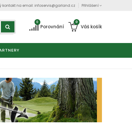
ý kontakt na email:
infoservis@garland.cz
Přihlášení
0
0
Porovnání
Váš košík
ARTNERY