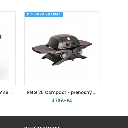
DOPRAVA ZDARMA
PŘIDAT DO KOŠÍKU
RGG 21 - plynový gril 10 kW se dvěma hořáky a bočním vařičem
RGG 20 Compact - přenosný plynový gril 4,2 kW se dvěma hořáky
3 799,- Kč
NO
MOMENTÁLNĚ VYPRODÁNO