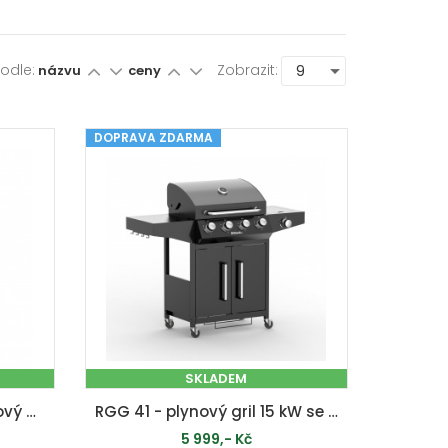
Podle:
Zobrazit:
názvu
ceny
DOPRAVA ZDARMA
SKLADEM
RGG 41 EXL - luxusní plynový gril 17 kW se čtyřmi hořáky a bočním vařičem
RGG 41 - plynový gril 15 kW se čtyřmi hořáky a bočním vařičem
5 999,- Kč