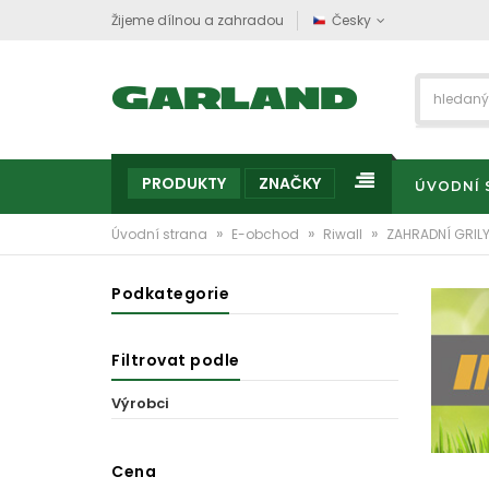
Žijeme dílnou a zahradou
Česky
PRODUKTY
ZNAČKY
ÚVODNÍ 
»
»
»
Úvodní strana
E-obchod
Riwall
ZAHRADNÍ GRILY
Podkategorie
Filtrovat podle
Výrobci
Cena