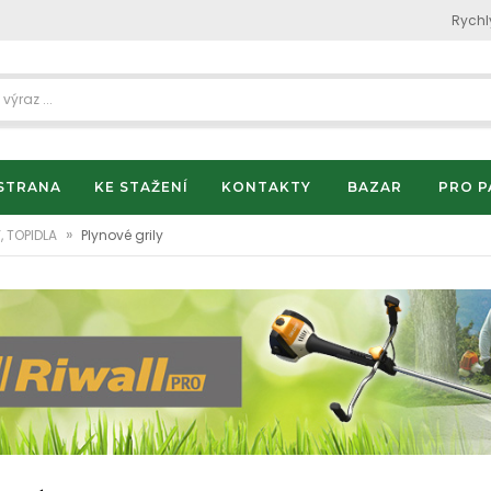
Rychl
STRANA
KE STAŽENÍ
KONTAKTY
BAZAR
PRO P
»
, TOPIDLA
Plynové grily