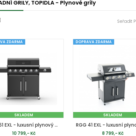
DNÍ GRILY, TOPIDLA - Plynové grily
Seřadit 
VA ZDARMA
DOPRAVA ZDARMA
SKLADEM
SKLADEM
RGG 61 EXL - luxusní plynový gril 24 kW se šesti hořáky a bočním vařičem
10 799,- Kč
8 799,- Kč