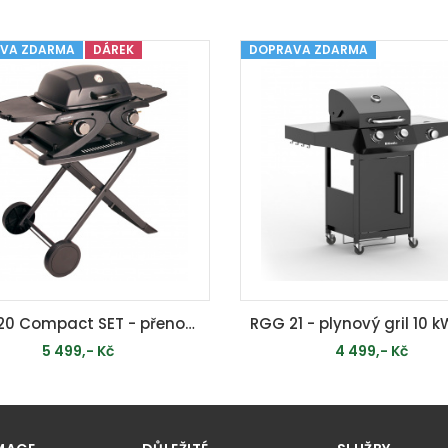
VA ZDARMA
PŘIDAT DO KOŠÍKU
DÁREK
DOPRAVA ZDARMA
PŘIDAT DO KOŠÍKU
RGG 20 Compact SET - přenosný plynový gril 4,2 kW se dvěma hořáky a pojízdným skládacím stolkem
5 499,- Kč
4 499,- Kč
OMENTÁLNĚ VYPRODÁNO
MOMENTÁLNĚ VYPRODÁ