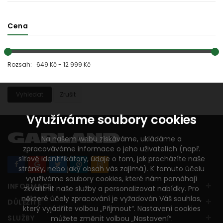
Cena
Rozsah: 649 Kč - 12 999 Kč
Vyhledat
Zrušit
Využíváme soubory cookies
Na našem webu získáváme, ukládáme a
zpracováváme informace o jeho uživatelích (např.
síťové identifikátory, údaje o tom, jak procházíte naše
stránky, nebo jaký obsah vás zajímá). K tomuto účelu
využíváme soubory cookies, které nám pomáhají
+
INFORMACE
zkvalitnit naše služby a personalizovat nabídky. Pro
některé účely zpracování je vyžadován Váš souhlas,
+
DŮLEŽITÉ
který vyjádříte volbou „Přijmout“. Nastavení cookies
+
SLUŽBY
můžete změnit volbou „Nastavení“.