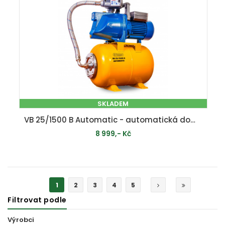
SKLADEM
VB 25/1500 B Automatic - automatická domácí vodárna
8 999,- Kč
PŘIDAT DO KOŠÍKU
1
2
3
4
5
Filtrovat podle
Výrobci