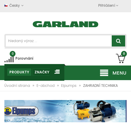
Česky
Přihlášení
0
0
Porovnání
PRODUKTY
ZNAČKY
MENU
»
»
»
Úvodní strana
E-obchod
Elpumps
ZAHRADNÍ TECHNIKA