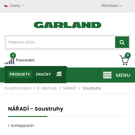
Česky
Přihlášení
0
0
Porovnání
PRODUKTY
ZNAČKY
MENU
»
»
»
Úvodní strana
E-obchod
NÁŘADÍ
Soustruhy
NÁŘADÍ - Soustruhy
Scheppach