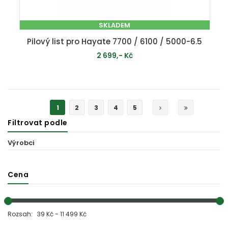
SKLADEM
Pilový list pro Hayate 7700 / 6100 / 5000-6.5
2 699,- Kč
PŘIDAT DO KOŠÍKU
1
2
3
4
5
Filtrovat podle
Výrobci
Cena
Rozsah: 39 Kč - 11 499 Kč