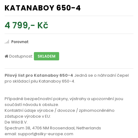
KATANABOY 650-4
4 799,- Kč
Porovnat
Dostupnost:
SKLADEM
Pilový list pro Katanaboy 650-4
Jedná se o náhradní čepel
pro skládací pilu Katanaboy 650-4.
Případné bezpečnostní pokyny, výstrahy a upozornění jsou
součástí návodu k obsluze.
Kontaktní údaje výrobce / dovozce / zplnomocněného
zástupce výrobce v EU:
De Wild B.V.
Spectrum 38, 4706 NM Roosendaal, Netherlands
email: support@silky-europe.com