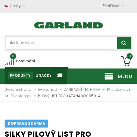
Česky
Přihlášení
0
0
Porovnání
PRODUKTY
ZNAČKY
MENU
»
»
»
Úvodní strana
E-obchod
ZAHRADNÍ TECHNIKA
Příslušenství
»
»
Ručních pil
PILOVý LIST PRO KATANABOY 650-4
DOPRAVA ZDARMA
SILKY PILOVÝ LIST PRO