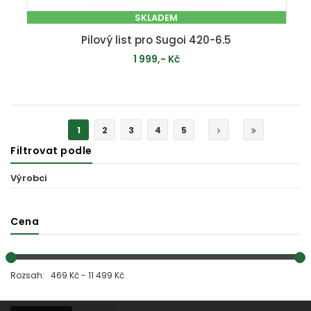
SKLADEM
Pilový list pro Sugoi 420-6.5
1 999,- Kč
PŘIDAT DO KOŠÍKU
1
2
3
4
5
Filtrovat podle
Výrobci
Cena
Rozsah: 469 Kč - 11 499 Kč