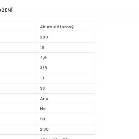
AŽENÍ
Akumulátorový
200
18
4,6
3/8
1,1
33
Ano
Ne
93
2.30