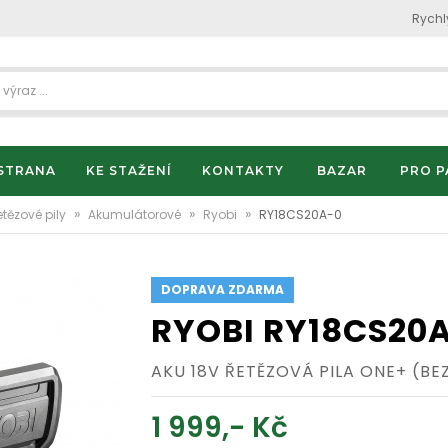
Rychl
STRANA
KE STAŽENÍ
KONTAKTY
BAZAR
PRO P
»
»
»
etězové pily
Akumulátorové
Ryobi
RY18CS20A-0
DOPRAVA ZDARMA
RYOBI RY18CS20
AKU 18V ŘETĚZOVÁ PILA ONE+ (BE
1 999,- Kč