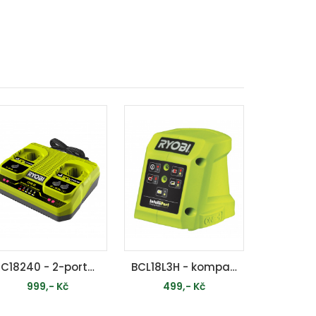
RC18240 - 2-portová nabíječka ONE+
BCL18L3H - kompaktní nabíječka pro akumulátory ONE+
999,- Kč
499,- Kč