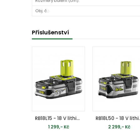
Rozměry balení (cm):
Obj. č.:
Příslušenství
RB18L15 - 18 V lithium iontová baterie 1,5 Ah ONE+
RB18L50 - 18 V lithi
1 299,- Kč
2 299,- Kč