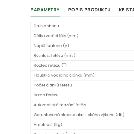
PARAMETRY
POPIS PRODUKTU
KE ST
Druh pohonu
Délka vodící lišty (mm)
Napětí baterie (V)
Rychlost řetězu (m/s)
Rozteč řetězu ('')
Tloušťka vodícího článku (mm)
Počet článků řetězu
Brzda řetězu
Automatické mazání řetězu
Garantovaná hladina akustického výkonu (db)
Hmotnost (Kg):