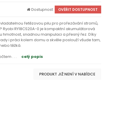
Dostupnost:
OVĚŘIT DOSTUPNOST
vladatelnou řetězovou pilu pro prořezávání stromů,
? Ryobi RY18CS20A-0 je kompaktní akumulátorová
kou hmotnost, snadnou manipulaci a přesný řez. Díky
hrady i práci kolem domu a skvěle poslouží všude tam,
 nebo těžká.
 počtem
. . .
celý popis
PRODUKT JIŽ NENÍ V NABÍDCE