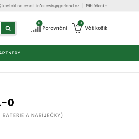
ý kontakt na email:
infoservis@garland.cz
Přihlášení
0
0
Porovnání
Váš košík
ARTNERY
A-0
Z BATERIE A NABÍJEČKY)