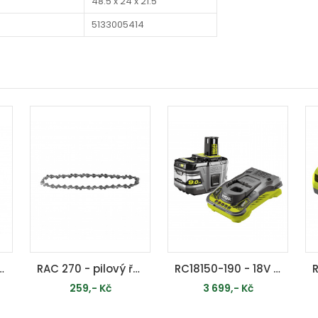
48.5 x 24 x 21.5
5133005414
um iontová baterie 5,0 Ah ONE+
RAC 270 - pilový řetěz 3/8" 1,1 mm ( lišta 8" ) 33 článků
RC18150-190 - 18V One+ 9,0 Ah Li-Ion akumulátor a nabíječka
259,- Kč
3 699,- Kč