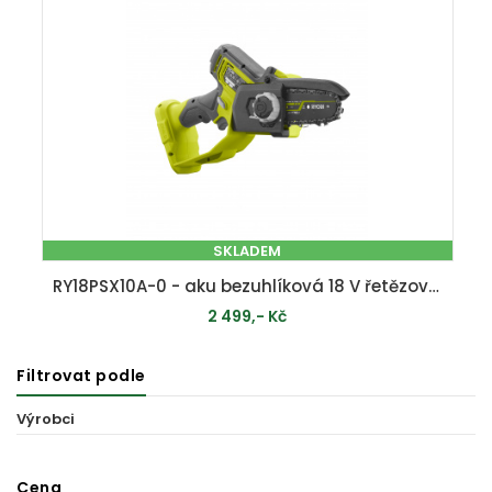
SKLADEM
RY18PSX10A-0 - aku bezuhlíková 18 V řetězová pila ONE+ (bez baterie a nabíječky)
2 499,- Kč
Filtrovat podle
PŘIDAT DO KOŠÍKU
Výrobci
Cena