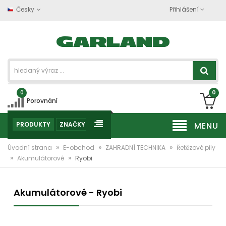
Česky
Přihlášení
0
0
Porovnání
PRODUKTY
ZNAČKY
MENU
»
»
»
Úvodní strana
E-obchod
ZAHRADNÍ TECHNIKA
Řetězové pily
»
»
Akumulátorové
Ryobi
Akumulátorové - Ryobi