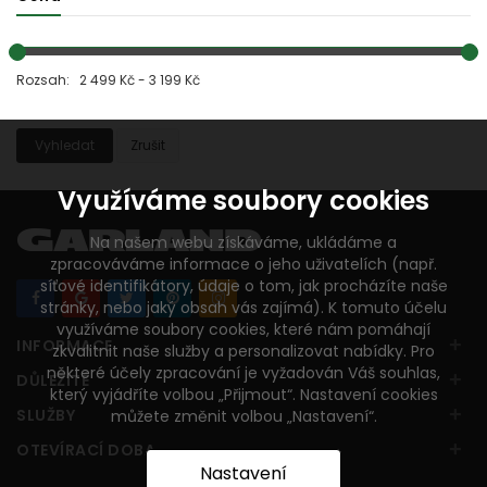
Rozsah: 2 499 Kč - 3 199 Kč
Vyhledat
Zrušit
Využíváme soubory cookies
Na našem webu získáváme, ukládáme a
zpracováváme informace o jeho uživatelích (např.
síťové identifikátory, údaje o tom, jak procházíte naše
stránky, nebo jaký obsah vás zajímá). K tomuto účelu
využíváme soubory cookies, které nám pomáhají
+
INFORMACE
zkvalitnit naše služby a personalizovat nabídky. Pro
některé účely zpracování je vyžadován Váš souhlas,
+
DŮLEŽITÉ
který vyjádříte volbou „Přijmout“. Nastavení cookies
+
SLUŽBY
můžete změnit volbou „Nastavení“.
+
OTEVÍRACÍ DOBA
Nastavení