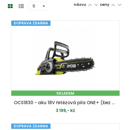
názvu
ceny
DOPRAVA ZDARMA
SKLADEM
OCS1830 - aku 18V řetězová pila ONE+ (bez baterie a nabíječky)
3 199,- Kč
DOPRAVA ZDARMA
PŘIDAT DO KOŠÍKU