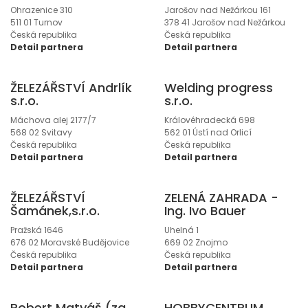
Ohrazenice 310
Jarošov nad Nežárkou 161
511 01 Turnov
378 41 Jarošov nad Nežárkou
Česká republika
Česká republika
Detail partnera
Detail partnera
ŽELEZÁŘSTVÍ Andrlík
Welding progress
s.r.o.
s.r.o.
Máchova alej 2177/7
Královéhradecká 698
568 02 Svitavy
562 01 Ústí nad Orlicí
Česká republika
Česká republika
Detail partnera
Detail partnera
ŽELEZÁŘSTVÍ
ZELENÁ ZAHRADA -
Šamánek,s.r.o.
Ing. Ivo Bauer
Pražská 1646
Uhelná 1
676 02 Moravské Budějovice
669 02 Znojmo
Česká republika
Česká republika
Detail partnera
Detail partnera
Robert Matyáš (za
HOBBYCENTRUM