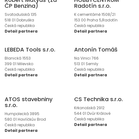
ČP Benzina)
Radotín s.r.o.
Svatodušská 135
K cementárně 1508/21
518 01 Dobruška
153 00 Praha 5,Radotín
Česká republika
Česká republika
Detail partnera
Detail partnera
LEBEDA Tools s.r.o.
Antonín Tomáš
Blanická 1553
Na Vinici 766
399 01 Milevsko
513 01 Semily
Česká republika
Česká republika
Detail partnera
Detail partnera
ATOS stavebniny
CS Technika s.r.o.
s.r.o.
Krkonošská 2912
544 01 Dvůr Králové
Humpolecká 3895
Česká republika
580 01 Havlíčkův Brod
Detail partnera
Česká republika
Detail partnera