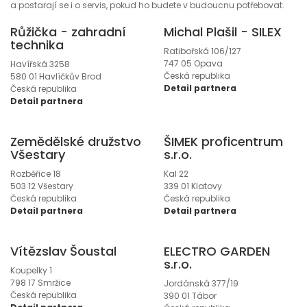
a postarají se i o servis, pokud ho budete v budoucnu potřebovat.
Růžička - zahradní
Michal Plašil - SILEX
technika
Ratibořská 106/127
747 05 Opava
Havířská 3258
Česká republika
580 01 Havlíčkův Brod
Detail partnera
Česká republika
Detail partnera
Zemědělské družstvo
ŠIMEK proficentrum
Všestary
s.r.o.
Rozběřice 18
Kal 22
503 12 Všestary
339 01 Klatovy
Česká republika
Česká republika
Detail partnera
Detail partnera
Vítězslav Šoustal
ELECTRO GARDEN
s.r.o.
Koupelky 1
798 17 Smržice
Jordánská 377/19
Česká republika
390 01 Tábor