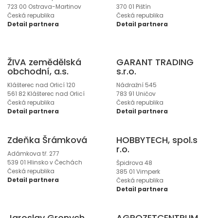
723 00 Ostrava-Martinov
370 01 Pištín
Česká republika
Česká republika
Detail partnera
Detail partnera
ŽIVA zemědělská
GARANT TRADING
obchodní, a.s.
s.r.o.
Klášterec nad Orlicí 120
Nádražní 545
561 82 Klášterec nad Orlicí
783 91 Uničov
Česká republika
Česká republika
Detail partnera
Detail partnera
Zdeňka Šrámková
HOBBYTECH, spol.s
r.o.
Adámkova tř. 277
539 01 Hlinsko v Čechách
Špidrova 48
Česká republika
385 01 Vimperk
Detail partnera
Česká republika
Detail partnera
Jaroslav Gronych
AGROZETCENTRUM