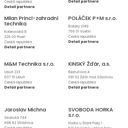
Detail partnera
Česká republika
Detail partnera
Milan Princl-zahradní
POLÁČEK P+M s.r.o.
technika
Bobrky 2149
755 01 Vsetín
Koterovská 8
Česká republika
326 00 Plzeň
Detail partnera
Česká republika
Detail partnera
M&M Technika s.r.o.
KINSKÝ Žďár, a.s.
Libuň 223
Bezručova 4
507 15 Libuň
591 02 Žďár nad Sázavou
Česká republika
Česká republika
Detail partnera
Detail partnera
Jaroslav Michna
SVOBODA HORKA
s.r.o.
Skalická 744
696 62 Strážnice
Horka u Staré Paky 1
Česká republika