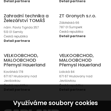
Detail partnera
Detail partnera
Zahradní technika a
ZT Gronych s.r.o.
Železářství TOMÁŠ
Zábřežská 66
787 01 Šumperk
nám. Pavla Tigrida 357
Česká republika
513 01 Semily
Detail partnera
Česká republika
Detail partnera
VELKOOBCHOD,
VELKOOBCHOD,
MALOOBCHOD
MALOOBCHOD
Přemysl Hauerland
Přemysl Hauerland
Kovářská 178
Lidická 84
671 67 Hrušovany nad
671 67 Hrušovany nad
Jevišovkou
Jevišovkou
Česká republika
Česká republika
Detail partnera
Detail partnera
Využíváme soubory cookies