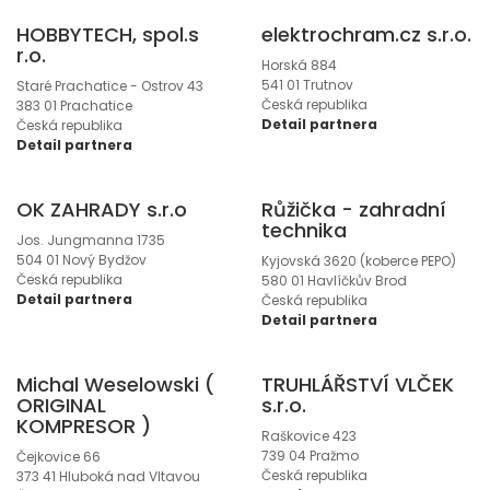
HOBBYTECH, spol.s
elektrochram.cz s.r.o.
r.o.
Horská 884
541 01 Trutnov
Staré Prachatice - Ostrov 43
Česká republika
383 01 Prachatice
Detail partnera
Česká republika
Detail partnera
OK ZAHRADY s.r.o
Růžička - zahradní
technika
Jos. Jungmanna 1735
504 01 Nový Bydžov
Kyjovská 3620 (koberce PEPO)
Česká republika
580 01 Havlíčkův Brod
Detail partnera
Česká republika
Detail partnera
Michal Weselowski (
TRUHLÁŘSTVÍ VLČEK
ORIGINAL
s.r.o.
KOMPRESOR )
Raškovice 423
739 04 Pražmo
Čejkovice 66
Česká republika
373 41 Hluboká nad Vltavou