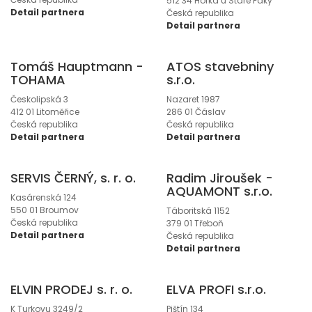
512 34 Horka u Staré Paky
Detail partnera
Česká republika
Detail partnera
Tomáš Hauptmann -
ATOS stavebniny
TOHAMA
s.r.o.
Českolipská 3
Nazaret 1987
412 01 Litoměřice
286 01 Čáslav
Česká republika
Česká republika
Detail partnera
Detail partnera
SERVIS ČERNÝ, s. r. o.
Radim Jiroušek -
AQUAMONT s.r.o.
Kasárenská 124
550 01 Broumov
Táboritská 1152
Česká republika
379 01 Třeboň
Detail partnera
Česká republika
Detail partnera
ELVIN PRODEJ s. r. o.
ELVA PROFI s.r.o.
K Turkovu 3249/2
Pištín 134