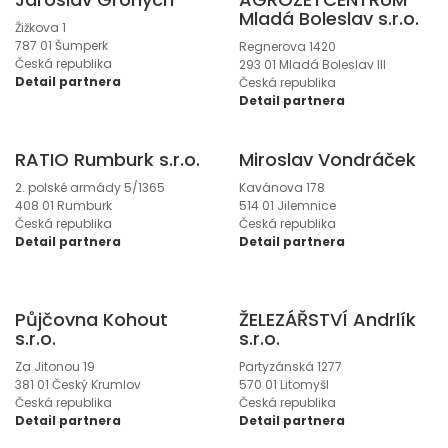
Mladá Boleslav s.r.o.
Žižkova 1
787 01 Šumperk
Regnerova 1420
Česká republika
293 01 Mladá Boleslav lII
Detail partnera
Česká republika
Detail partnera
RATIO Rumburk s.r.o.
Miroslav Vondráček
2. polské armády 5/1365
Kavánova 178
408 01 Rumburk
514 01 Jilemnice
Česká republika
Česká republika
Detail partnera
Detail partnera
Půjčovna Kohout
ŽELEZÁŘSTVÍ Andrlík
s.r.o.
s.r.o.
Za Jitonou 19
Partyzánská 1277
381 01 Český Krumlov
570 01 Litomyšl
Česká republika
Česká republika
Detail partnera
Detail partnera