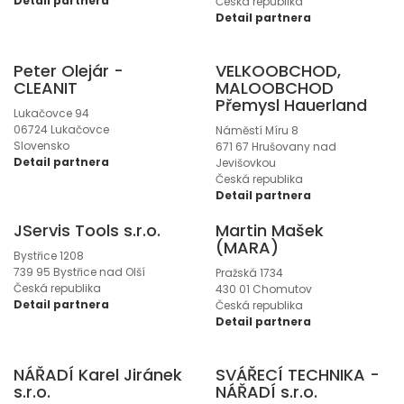
Detail partnera
Česká republika
Detail partnera
Peter Olejár -
VELKOOBCHOD,
CLEANIT
MALOOBCHOD
Přemysl Hauerland
Lukačovce 94
06724 Lukačovce
Náměstí Míru 8
Slovensko
671 67 Hrušovany nad
Detail partnera
Jevišovkou
Česká republika
Detail partnera
JServis Tools s.r.o.
Martin Mašek
(MARA)
Bystřice 1208
739 95 Bystřice nad Olší
Pražská 1734
Česká republika
430 01 Chomutov
Detail partnera
Česká republika
Detail partnera
NÁŘADÍ Karel Jiránek
SVÁŘECÍ TECHNIKA -
s.r.o.
NÁŘADÍ s.r.o.