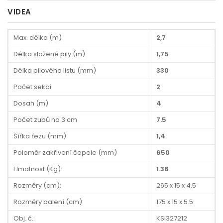
VIDEA
Max. délka (m)
2,7
Délka složené pily (m)
1,75
Délka pilového listu (mm)
330
Počet sekcí
2
Dosah (m)
4
Počet zubů na 3 cm
7.5
Šířka řezu (mm)
1,4
Poloměr zakřivení čepele (mm)
650
Hmotnost (Kg):
1.36
Rozměry (cm):
265 x 15 x 4.5
Rozměry balení (cm):
175 x 15 x 5.5
Obj. č.:
KSI327212