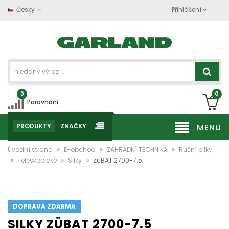
Česky
Přihlášení
0
0
Porovnání
PRODUKTY
ZNAČKY
MENU
»
»
»
Úvodní strana
E-obchod
ZAHRADNÍ TECHNIKA
Ruční pilky
»
»
»
Teleskopické
Silky
ZüBAT 2700-7.5
DOPRAVA ZDARMA
SILKY ZÜBAT 2700-7.5