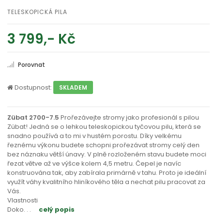
TELESKOPICKÁ PILA
3 799,- Kč
Porovnat
Dostupnost:
SKLADEM
Zübat 2700-7.5
Prořezávejte stromy jako profesionál s pilou
Zübat! Jedná se o lehkou teleskopickou tyčovou pilu, která se
snadno používá a to mi v hustém porostu. Díky velkému
řeznému výkonu budete schopni prořezávat stromy celý den
bez náznaku větší únavy. V plně rozloženém stavu budete moci
řezat větve až ve výšce kolem 4,5 metru. Čepel je navíc
konstruována tak, aby zabírala primárně v tahu. Proto je ideální
využít váhy kvalitního hliníkového těla a nechat pilu pracovat za
Vás.
Vlastnosti
Doko
. . .
celý popis