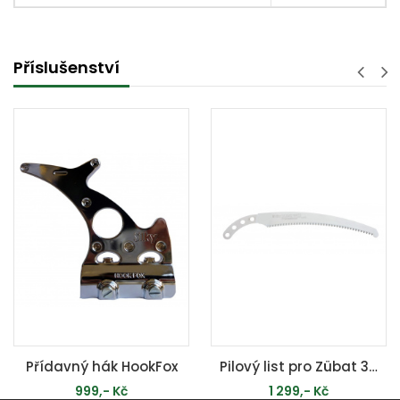
Příslušenství
Přídavný hák HookFox
Pilový list pro Zübat 330-7.5
999,- Kč
1 299,- Kč