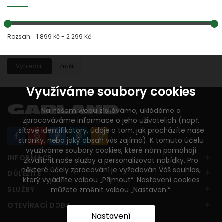
Rozsah: 1 899 Kč - 2 299 Kč
Vyhledat
Zrušit
Využíváme soubory cookies
Na našem webu získáváme, ukládáme a
zpracováváme informace o jeho uživatelích (např.
síťové identifikátory, údaje o tom, jak procházíte naše
stránky, nebo jaký obsah vás zajímá). K tomuto účelu
využíváme soubory cookies, které nám pomáhají
+
INFORMACE
zkvalitnit naše služby a personalizovat nabídky. Pro
některé účely zpracování je vyžadován Váš souhlas,
+
DŮLEŽITÉ
který vyjádříte volbou „Přijmout“. Nastavení cookies
+
SLUŽBY
můžete změnit volbou „Nastavení“.
+
OTEVÍRACÍ DOBA
Nastavení