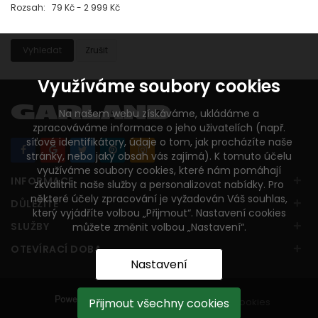
Rozsah: 79 Kč - 2 999 Kč
Vyhledat
Zrušit
Využíváme soubory cookies
Na našem webu získáváme, ukládáme a
zpracováváme informace o jeho uživatelích (např.
síťové identifikátory, údaje o tom, jak procházíte naše
stránky, nebo jaký obsah vás zajímá). K tomuto účelu
využíváme soubory cookies, které nám pomáhají
+
INFORMACE
zkvalitnit naše služby a personalizovat nabídky. Pro
některé účely zpracování je vyžadován Váš souhlas,
+
DŮLEŽITÉ
který vyjádříte volbou „Přijmout“. Nastavení cookies
+
SLUŽBY
můžete změnit volbou „Nastavení“.
+
OTEVÍRACÍ DOBA
Nastavení
Přijmout všechny cookies
Nastavení cookies