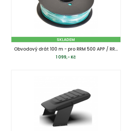
SKLADEM
Obvodový drát 100 m - pro RRM 500 APP / RRM 600 / RRM 650 APP / RRM 800 / RRM 950 APP / RRM 1000
1 099,- Kč
PŘIDAT DO KOŠÍKU