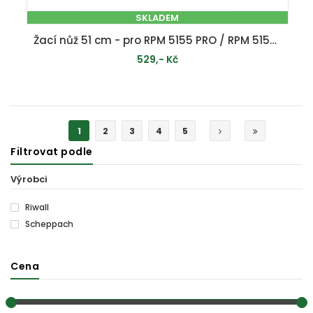
SKLADEM
Žací nůž 51 cm - pro RPM 5155 PRO / RPM 5155 V PRO
529,- Kč
PŘIDAT DO KOŠÍKU
1
2
3
4
5
Filtrovat podle
Výrobci
Riwall
Scheppach
Cena