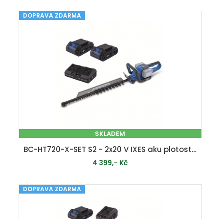
DOPRAVA ZDARMA
MOMENTÁLNĚ VYPRODÁNO
SKLADEM
BC-HT720-X-SET S2 - 2x20 V IXES aku plotostřih + 2x 2Ah baterie + duální nabíječka 2,4 A
4 399,- Kč
DOPRAVA ZDARMA
PŘIDAT DO KOŠÍKU