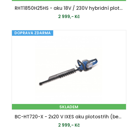
RHT1850H25HS - aku 18V / 230V hybridní plotostřih + 1x 2,5 Ah baterie + nabíječka ONE+
2 999,- Kč
DOPRAVA ZDARMA
PŘIDAT DO KOŠÍKU
SKLADEM
BC-HT720-X - 2x20 V IXES aku plotostřih (bez baterie a nabíječky)
2 999,- Kč