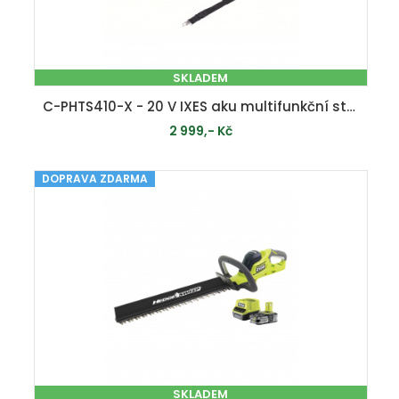
SKLADEM
C-PHTS410-X - 20 V IXES aku multifunkční stroj 2v1 (bez baterie a nabíječky)
2 999,- Kč
DOPRAVA ZDARMA
PŘIDAT DO KOŠÍKU
SKLADEM