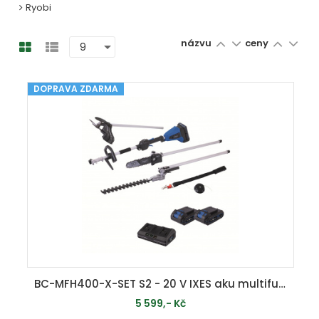
Ryobi
názvu
ceny
DOPRAVA ZDARMA
BC-MFH400-X-SET S2 - 20 V IXES aku multifunkční stroj 4v1 + 2x 2Ah baterie + duální nabíječka 2,4 A
5 599,- Kč