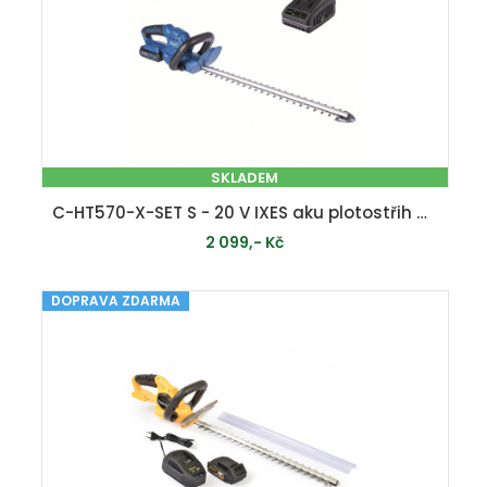
SKLADEM
C-HT570-X-SET S - 20 V IXES aku plotostřih + 2Ah baterie + nabíječka 2,4 A
2 099,- Kč
DOPRAVA ZDARMA
PŘIDAT DO KOŠÍKU