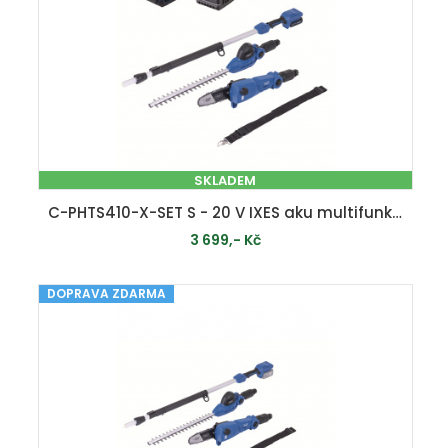
SKLADEM
C-PHTS410-X-SET S - 20 V IXES aku multifunkční stroj 2v1 + 2Ah baterie + nabíječka 2,4 A
3 699,- Kč
DOPRAVA ZDARMA
PŘIDAT DO KOŠÍKU