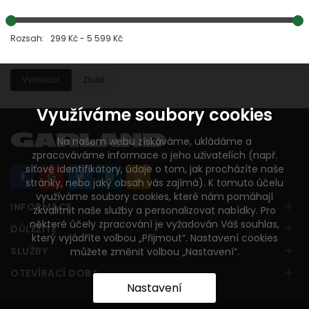
Rozsah: 299 Kč - 5 599 Kč
Vyhledat
Zrušit
Využíváme soubory cookies
Na našem webu získáváme, ukládáme a
zpracováváme informace o jeho uživatelích (např.
síťové identifikátory, údaje o tom, jak procházíte naše
stránky, nebo jaký obsah vás zajímá). K tomuto účelu
využíváme soubory cookies, které nám pomáhají
+
INFORMACE
zkvalitnit naše služby a personalizovat nabídky. Pro
některé účely zpracování je vyžadován Váš souhlas,
+
DŮLEŽITÉ
který vyjádříte volbou „Přijmout“. Nastavení cookies
+
SLUŽBY
můžete změnit volbou „Nastavení“.
+
OTEVÍRACÍ DOBA
Nastavení