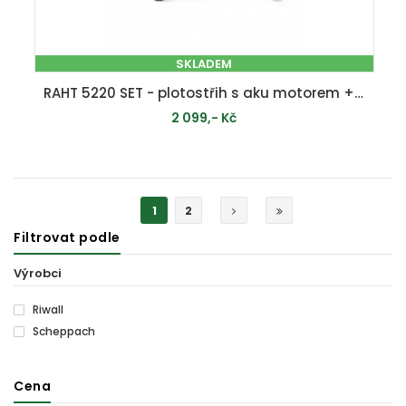
SKLADEM
RAHT 5220 SET - plotostřih s aku motorem + 2Ah baterie + nabíječka 20 V
2 099,- Kč
PŘIDAT DO KOŠÍKU
1
2
Filtrovat podle
Výrobci
Riwall
Scheppach
Cena