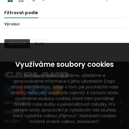
Filtrovat podle
Výrobci
Vyhledat
Zrušit
Využíváme soubory cookies
Na našem webu získáváme, ukládáme a
zpracováváme informace o jeho uživatelích (např.
síťové identifikátory, údaje o tom, jak procházíte naše
stránky, nebo jaký obsah vás zajímá). K tomuto účelu
využíváme soubory cookies, které nám pomáhají
+
INFORMACE
zkvalitnit naše služby a personalizovat nabídky. Pro
některé účely zpracování je vyžadován Váš souhlas,
+
DŮLEŽITÉ
který vyjádříte volbou „Přijmout“. Nastavení cookies
+
SLUŽBY
můžete změnit volbou „Nastavení“.