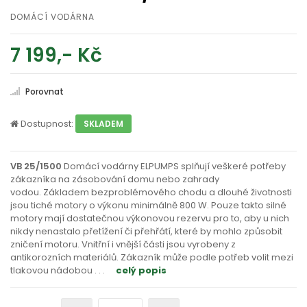
DOMÁCÍ VODÁRNA
7 199,- Kč
Porovnat
Dostupnost:
SKLADEM
VB 25/1500
Domácí vodárny ELPUMPS splňují veškeré potřeby
zákazníka na zásobování domu nebo zahrady
vodou. Základem bezproblémového chodu a dlouhé životnosti
jsou tiché motory o výkonu minimálně 800 W. Pouze takto silné
motory mají dostatečnou výkonovou rezervu pro to, aby u nich
nikdy nenastalo přetížení či přehřátí, které by mohlo způsobit
zničení motoru. Vnitřní i vnější části jsou vyrobeny z
antikorozních materiálů. Zákazník může podle potřeb volit mezi
tlakovou nádobou
. . .
celý popis