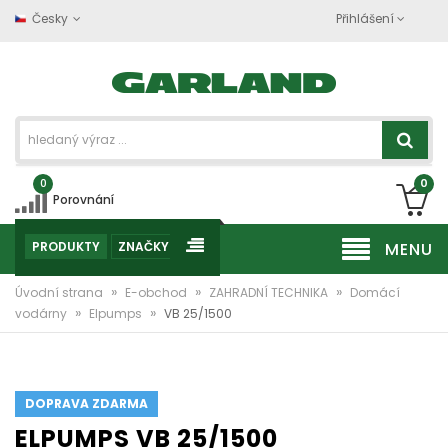
Česky
Přihlášení
0
0
Porovnání
PRODUKTY
ZNAČKY
MENU
»
»
»
Úvodní strana
E-obchod
ZAHRADNÍ TECHNIKA
Domácí
»
»
vodárny
Elpumps
VB 25/1500
DOPRAVA ZDARMA
ELPUMPS VB 25/1500