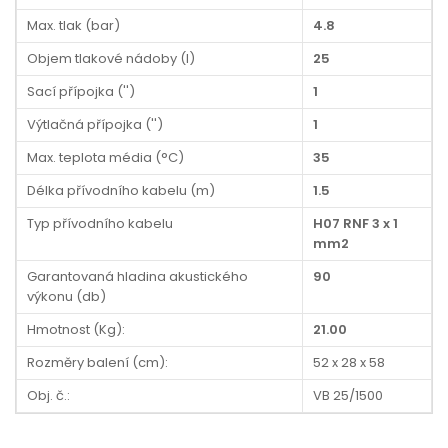
Max. tlak (bar)
4.8
Objem tlakové nádoby (l)
25
Sací přípojka ('')
1
Výtlačná přípojka ('')
1
Max. teplota média (°C)
35
Délka přívodního kabelu (m)
1.5
Typ přívodního kabelu
H07 RNF 3 x 1
mm2
Garantovaná hladina akustického
90
výkonu (db)
Hmotnost (Kg):
21.00
Rozměry balení (cm):
52 x 28 x 58
Obj. č.:
VB 25/1500