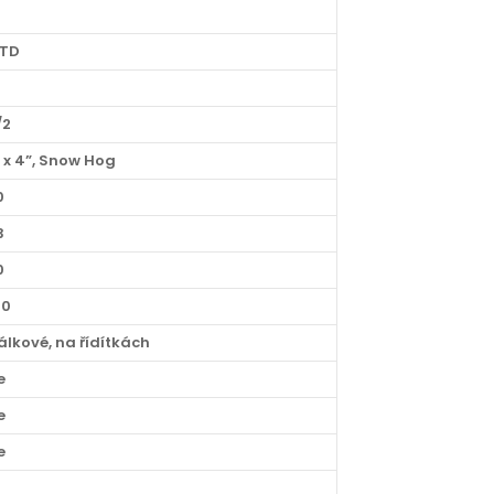
TD
1
/2
3 x 4”, Snow Hog
0
3
0
80
álkové, na řídítkách
e
e
e