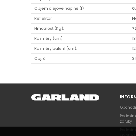
Objem olejové náplně (l)
0
Reflektor
N
Hmotnost (Kg):
7
Rozměry (cm):
13
Rozměry balení (cm):
12
Obj. č.:
3
INFOR
Obchodn
Podmínk
záruky
Podmínk
splátky 