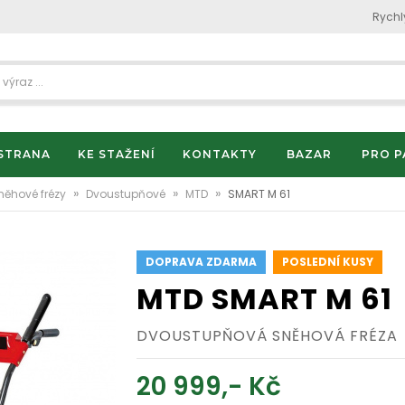
Rychl
STRANA
KE STAŽENÍ
KONTAKTY
BAZAR
PRO P
»
»
»
něhové frézy
Dvoustupňové
MTD
SMART M 61
DOPRAVA ZDARMA
POSLEDNÍ KUSY
MTD SMART M 61
DVOUSTUPŇOVÁ SNĚHOVÁ FRÉZA
20 999,- Kč