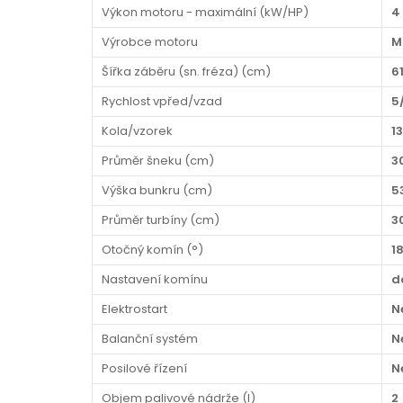
Výkon motoru - maximální (kW/HP)
4
Výrobce motoru
M
Šířka záběru (sn. fréza) (cm)
6
Rychlost vpřed/vzad
5
Kola/vzorek
1
Průměr šneku (cm)
3
Výška bunkru (cm)
5
Průměr turbíny (cm)
3
Otočný komín (°)
1
Nastavení komínu
d
Elektrostart
N
Balanční systém
N
Posilové řízení
N
Objem palivové nádrže (l)
2