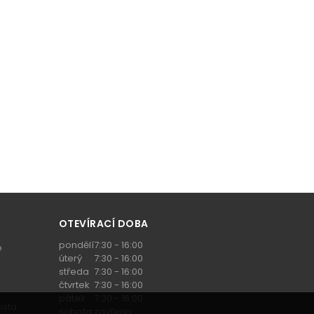
OTEVÍRACÍ DOBA
pondělí
7:30 - 16:00
e
úterý
7:30 - 16:00
středa
7:30 - 16:00
čtvrtek
7:30 - 16:00
pátek
7:30 - 16:00
ísta
sobota
zavřeno