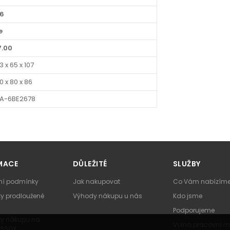
.6
e
7.00
3 x 65 x 107
0 x 80 x 86
1A-6BE2678
MACE
DŮLEŽITÉ
SLUŽBY
í podmínky
Jak nakupovat
Co Vám nabízím
y prodloužené
Výhody nákupu u nás
Kdo jsme
Podporujeme
y nákupu na
Volná pracovní m
ESSOX