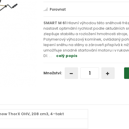
Porovnat
SMART M 61
Hlavní výhodou této sněhové fré
nastavit optimální rychlost podle aktuálních
zlepšuje stabilitu a rozložení hmotnosti stroj
Polymerový výhozový komínek, ovládaný pohod
lepení sněhu na stěny a zároveň přispívá k niž
umožňuje snadné startování motoru i v rukavi
Dí
. . .
celý popis
Množství:
now ThorX OHV, 208 cm3, 4-takt