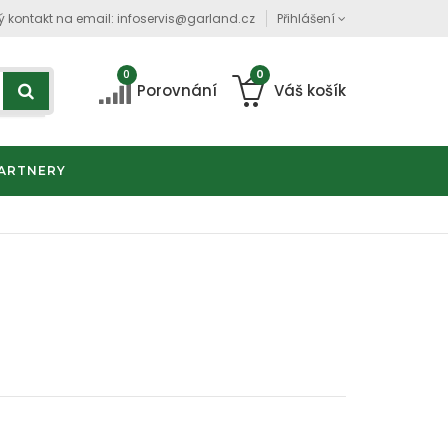
ý kontakt na email:
infoservis@garland.cz
Přihlášení
0
0
Porovnání
Váš košík
ARTNERY