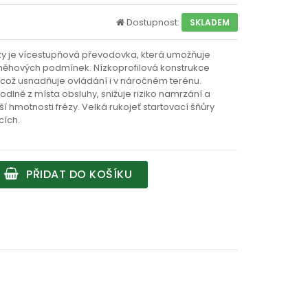
Dostupnost:
SKLADEM
zy je vícestupňová převodovka, která umožňuje
 sněhových podmínek. Nízkoprofilová konstrukce
e, což usnadňuje ovládání i v náročném terénu.
lně z místa obsluhy, snižuje riziko namrzání a
ší hmotnosti frézy. Velká rukojeť startovací šňůry
cích.
PŘIDAT DO KOŠÍKU