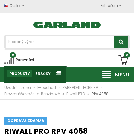
Česky
Přihlášení
0
0
Porovnání
PRODUKTY
ZNAČKY
MENU
»
»
»
Úvodní strana
E-obchod
ZAHRADNÍ TECHNIKA
»
»
»
Provzdušňovače
Benzínové
Riwall PRO
RPV 4058
DOPRAVA ZDARMA
RIWALL PRO RPV 4058