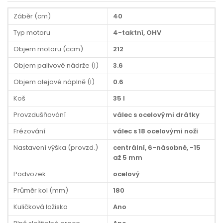
Záběr (cm)
40
Typ motoru
4-taktní, OHV
Objem motoru (ccm)
212
Objem palivové nádrže (l)
3.6
Objem olejové náplně (l)
0.6
Koš
35 l
Provzdušňování
válec s ocelovými drátky
Frézování
válec s 18 ocelovými noži
Nastavení výška (provzd.)
centrální, 6-násobné, -15
až 5 mm
Podvozek
ocelový
Průměr kol (mm)
180
Kuličková ložiska
Ano