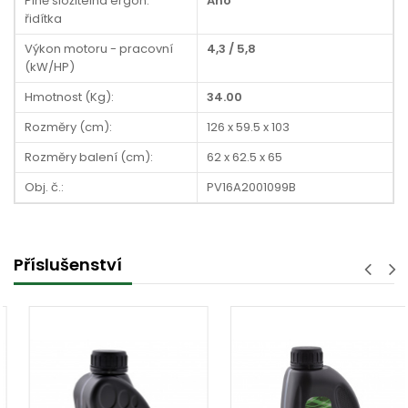
Plně složitelná ergon.
Ano
řidítka
Výkon motoru - pracovní
4,3 / 5,8
(kW/HP)
Hmotnost (Kg):
34.00
Rozměry (cm):
126 x 59.5 x 103
Rozměry balení (cm):
62 x 62.5 x 65
Obj. č.:
PV16A2001099B
Příslušenství