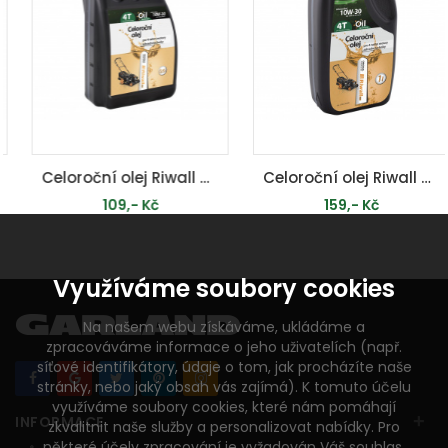
Celoroční olej Riwall pro 4-taktní motory (0.6l, SAE10W-30)
Celoroční olej Riwall pro 4-taktní motory (1 l, SAE10W-30)
109,- Kč
159,- Kč
PŘIDAT DO KOŠÍKU
PŘIDAT DO KOŠÍKU
Využíváme soubory cookies
Na našem webu získáváme, ukládáme a
zpracováváme informace o jeho uživatelích (např.
síťové identifikátory, údaje o tom, jak procházíte naše
stránky, nebo jaký obsah vás zajímá). K tomuto účelu
využíváme soubory cookies, které nám pomáhají
+
INFORMACE
zkvalitnit naše služby a personalizovat nabídky. Pro
některé účely zpracování je vyžadován Váš souhlas,