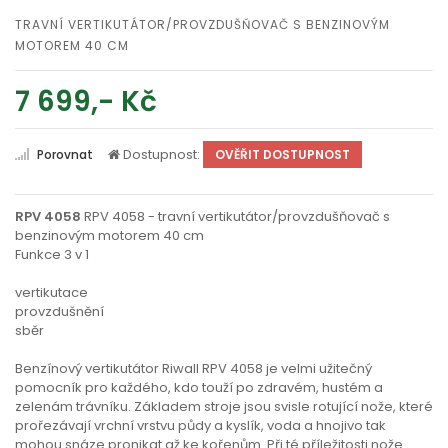
TRAVNÍ VERTIKUTÁTOR/PROVZDUŠŇOVAČ S BENZINOVÝM
MOTOREM 40 CM
7 699,- Kč
Dostupnost:
Porovnat
OVĚŘIT DOSTUPNOST
RPV 4058
RPV 4058 - travní vertikutátor/provzdušňovač s
benzinovým motorem 40 cm
Funkce 3 v 1
vertikutace
provzdušnění
sběr
Benzínový vertikutátor Riwall RPV 4058 je velmi užitečný
pomocník pro každého, kdo touží po zdravém, hustém a
zelenám trávníku. Základem stroje jsou svisle rotující nože, které
prořezávají vrchní vrstvu půdy a kyslík, voda a hnojivo tak
mohou snáze pronikat až ke kořenům. Při té příležitosti nože