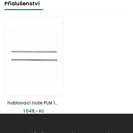
Příslušenství
hoblovací nože PLM 1800 (sada 2 ks)
1 049,- Kč
PŘIDAT DO KOŠÍKU