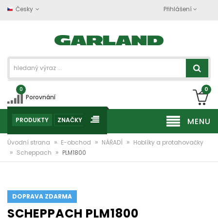
Česky
Přihlášení
0
0
Porovnání
PRODUKTY
ZNAČKY
MENU
»
»
»
Úvodní strana
E-obchod
NÁŘADÍ
Hoblíky a protahovačky
»
»
Scheppach
PLM1800
DOPRAVA ZDARMA
SCHEPPACH PLM1800