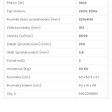
Příkon (W)
1500
Typ motoru
230V, 50Hz
Rozměr stolu-protahování (mm)
330x630
Výška protahu (mm)
152
Otáčky (ot/min)
8500
Záběr (protahování) (mm)
330
Úběr (protahování) (mm)
2,8
Počet nožů
2
Hmotnost (Kg):
30.50
Rozměry (cm):
63 x 50.5 x 57
Rozměry balení (cm):
63 x 41 x 48
Obj. č.:
5902208901