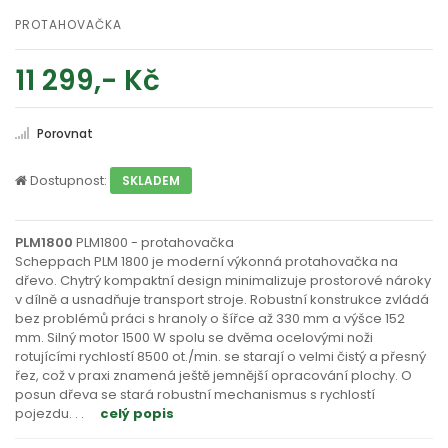
PROTAHOVAČKA
11 299,- Kč
Porovnat
Dostupnost:
SKLADEM
PLM1800
PLM1800 - protahovačka
Scheppach PLM 1800 je moderní výkonná protahovačka na
dřevo. Chytrý kompaktní design minimalizuje prostorové nároky
v dílně a usnadňuje transport stroje. Robustní konstrukce zvládá
bez problémů práci s hranoly o šířce až 330 mm a výšce 152
mm. Silný motor 1500 W spolu se dvěma ocelovými noži
rotujícími rychlostí 8500 ot./min. se starají o velmi čistý a přesný
řez, což v praxi znamená ještě jemnější opracování plochy. O
posun dřeva se stará robustní mechanismus s rychlostí
pojezdu
. . .
celý popis