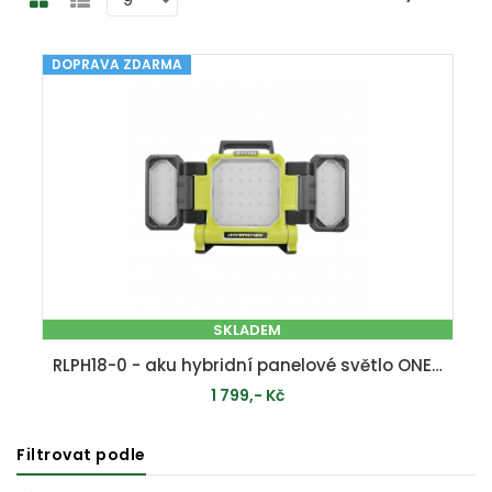
DOPRAVA ZDARMA
SKLADEM
RLPH18-0 - aku hybridní panelové světlo ONE+ (bez baterie a nabíječky)
1 799,- Kč
Filtrovat podle
PŘIDAT DO KOŠÍKU