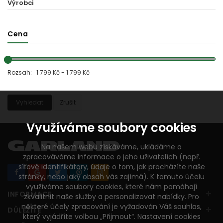
Výrobci
Cena
Rozsah: 1 799 Kč - 1 799 Kč
Vyhledat
Zrušit
Využíváme soubory cookies
Na našem webu získáváme, ukládáme a
zpracováváme informace o jeho uživatelích (např.
síťové identifikátory, údaje o tom, jak procházíte naše
stránky, nebo jaký obsah vás zajímá). K tomuto účelu
využíváme soubory cookies, které nám pomáhají
+
INFORMACE
zkvalitnit naše služby a personalizovat nabídky. Pro
některé účely zpracování je vyžadován Váš souhlas,
+
DŮLEŽITÉ
který vyjádříte volbou „Přijmout“. Nastavení cookies