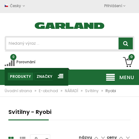
Česky
Přihlášení
0
0
Porovnání
PRODUKTY
ZNAČKY
MENU
»
»
»
»
Úvodní strana
E-obchod
NÁŘADÍ
Svítilny
Ryobi
Svítilny - Ryobi
názvu
ceny