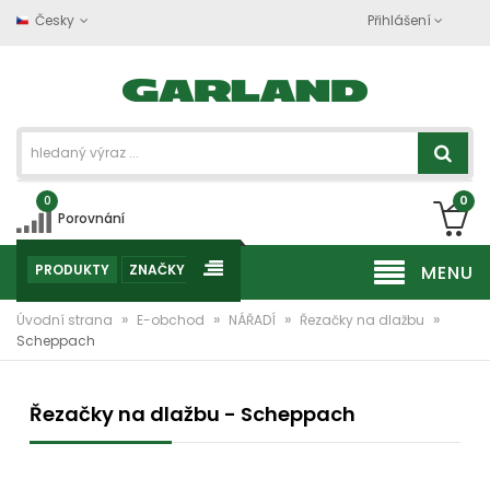
Česky
Přihlášení
0
0
Porovnání
PRODUKTY
ZNAČKY
MENU
»
»
»
»
Úvodní strana
E-obchod
NÁŘADÍ
Řezačky na dlažbu
Scheppach
Řezačky na dlažbu - Scheppach