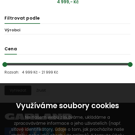
4 999,- Kč
Filtrovat podle
PŘIDAT DO KOŠÍKU
Výrobci
Cena
Rozsah: 4 999 Kč - 21 999 Kč
Vyhledat
Zrušit
Využíváme soubory cookies
Na našem webu získáváme, ukládáme a
zpracováváme informace o jeho uživatelích (např.
síťové identifikátory, údaje o tom, jak procházíte naše