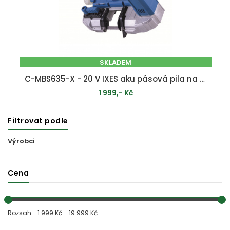
SKLADEM
C-MBS635-X - 20 V IXES aku pásová pila na kov (bez baterie a nabíječky)
1 999,- Kč
Filtrovat podle
PŘIDAT DO KOŠÍKU
Výrobci
Cena
Rozsah: 1 999 Kč - 19 999 Kč