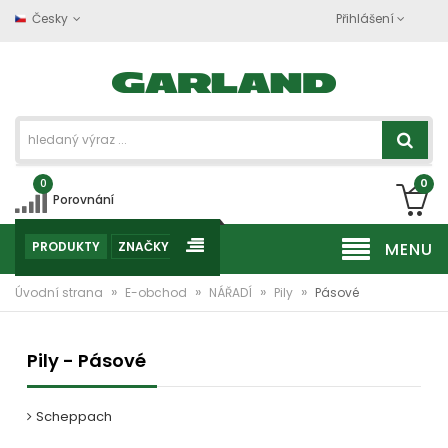
Česky
Přihlášení
0
0
Porovnání
PRODUKTY
ZNAČKY
MENU
»
»
»
»
Úvodní strana
E-obchod
NÁŘADÍ
Pily
Pásové
Pily - Pásové
Scheppach