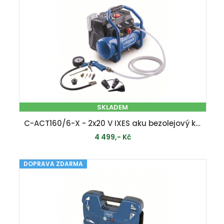
SKLADEM
C-ACT160/6-X - 2x20 V IXES aku bezolejový kompresor 6 l (bez baterie a nabíječky)
4 499,- Kč
DOPRAVA ZDARMA
PŘIDAT DO KOŠÍKU