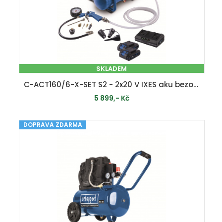
SKLADEM
C-ACT160/6-X-SET S2 - 2x20 V IXES aku bezolejový kompresor 6 l + 2x 2Ah baterie + duální nabíječka 2,4 A
5 899,- Kč
DOPRAVA ZDARMA
PŘIDAT DO KOŠÍKU