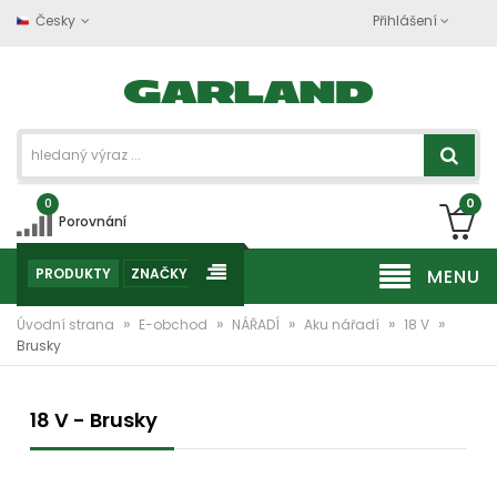
Česky
Přihlášení
0
0
Porovnání
PRODUKTY
ZNAČKY
MENU
»
»
»
»
»
Úvodní strana
E-obchod
NÁŘADÍ
Aku nářadí
18 V
Brusky
18 V - Brusky