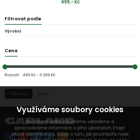
499,- Kč
Filtrovat podle
PŘIDAT DO KOŠÍKU
Výrobci
Cena
Rozsah: 499 Kč - 3 299 Kč
Vyhledat
Zrušit
Využíváme soubory cookies
Na našem webu získáváme, ukládáme a
zpracováváme informace o jeho uživatelích (např.
síťové identifikátory, údaje o tom, jak procházíte naše