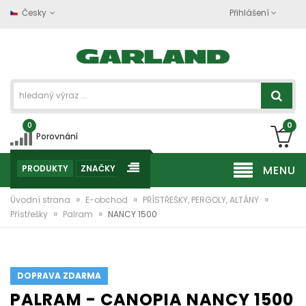
Česky
Přihlášení
0
0
Porovnání
PRODUKTY
ZNAČKY
MENU
»
»
»
Úvodní strana
E-obchod
PŘÍSTŘEŠKY, PERGOLY, ALTÁNY
»
»
Přístřešky
Palram
NANCY 1500
DOPRAVA ZDARMA
PALRAM - CANOPIA NANCY 1500