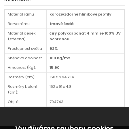
Materiál rámu
korozivzdorné hliníkové profily
Barva rámu
tmavě šedá
Materiál desek
čirý polykarbonát 4 mm se 100% UV
(střecha)
ochranou
Prostupnost světla
92%
Sněhová odolnost
100 kg/m2
Hmotnost (Kg):
15.90
Rozměry (cm):
150.5 x 94 x 14
Rozměry balení
152 x 91 x 4.8
(cm):
Obj. č.:
704743
Využíváme soubory cookies