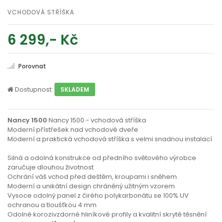
VCHODOVÁ STŘÍŠKA
6 299,- Kč
Porovnat
Dostupnost:
SKLADEM
Nancy 1500
Nancy 1500 - vchodová stříška
Moderní přístřešek nad vchodové dveře
Moderní a praktická vchodová stříška s velmi snadnou instalací
Silná a odolná konstrukce od předního světového výrobce
zaručuje dlouhou životnost
Ochrání váš vchod před deštěm, kroupami i sněhem
Moderní a unikátní design chráněný užitným vzorem
Vysoce odolný panel z čirého polykarbonátu se 100% UV
ochranou a tloušťkou 4 mm
Odolné korozivzdorné hliníkové profily a kvalitní skryté těsnění