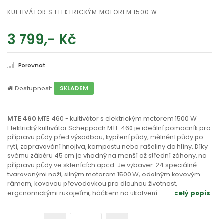
KULTIVÁTOR S ELEKTRICKÝM MOTOREM 1500 W
3 799,- Kč
Porovnat
Dostupnost:
SKLADEM
MTE 460
MTE 460 - kultivátor s elektrickým motorem 1500 W
Elektrický kultivátor Scheppach MTE 460 je ideální pomocník pro
přípravu půdy před výsadbou, kypření půdy, mělnění půdy po
rytí, zapravování hnojiva, kompostu nebo rašeliny do hlíny. Díky
svému záběru 45 cm je vhodný na menší až střední záhony, na
přípravu půdy ve sklenících apod. Je vybaven 24 speciálně
tvarovanými noži, silným motorem 1500 W, odolným kovovým
rámem, kovovou převodovkou pro dlouhou životnost,
ergonomickými rukojeťmi, háčkem na ukotvení
. . .
celý popis