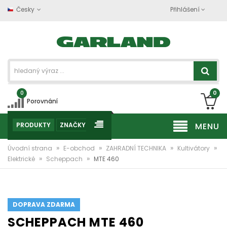
Česky
Přihlášení
0
0
Porovnání
PRODUKTY
ZNAČKY
MENU
»
»
»
»
Úvodní strana
E-obchod
ZAHRADNÍ TECHNIKA
Kultivátory
»
»
Elektrické
Scheppach
MTE 460
DOPRAVA ZDARMA
SCHEPPACH MTE 460