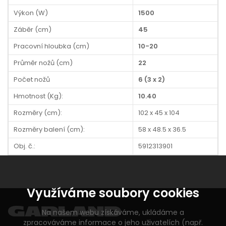
Výkon (W)
1500
Záběr (cm)
45
Pracovní hloubka (cm)
10-20
Průměr nožů (cm)
22
Počet nožů
6 (3 x 2)
Hmotnost (Kg):
10.40
Rozměry (cm):
102 x 45 x 104
Rozměry balení (cm):
58 x 48.5 x 36.5
Obj. č.:
5912313901
Využíváme soubory cookies
Na našem webu získáváme, ukládáme a
zpracováváme informace o jeho uživatelích (např.