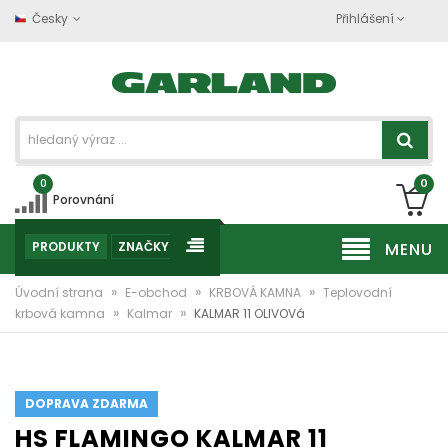
Česky
Přihlášení
0
0
Porovnání
PRODUKTY
ZNAČKY
MENU
»
»
»
Úvodní strana
E-obchod
KRBOVÁ KAMNA
Teplovodní
»
»
krbová kamna
Kalmar
KALMAR 11 OLIVOVá
DOPRAVA ZDARMA
HS FLAMINGO KALMAR 11