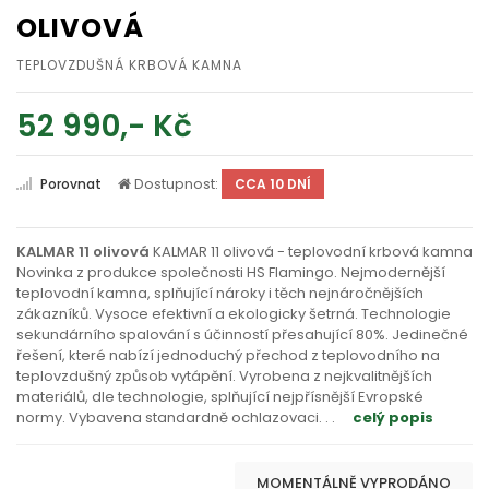
OLIVOVÁ
TEPLOVZDUŠNÁ KRBOVÁ KAMNA
52 990,- Kč
Dostupnost:
Porovnat
CCA 10 DNÍ
KALMAR 11 olivová
KALMAR 11 olivová - teplovodní krbová kamna
Novinka z produkce společnosti HS Flamingo. Nejmodernější
teplovodní kamna, splňující nároky i těch nejnáročnějších
zákazníků. Vysoce efektivní a ekologicky šetrná. Technologie
sekundárního spalování s účinností přesahující 80%. Jedinečné
řešení, které nabízí jednoduchý přechod z teplovodního na
teplovzdušný způsob vytápění. Vyrobena z nejkvalitnějších
materiálů, dle technologie, splňující nejpřísnější Evropské
normy. Vybavena standardně ochlazovaci
. . .
celý popis
MOMENTÁLNĚ VYPRODÁNO