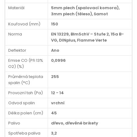
Materiál
5mm plech (spalovací komora),
3mm plech (těleso), šamot
Kouřovod (mm)
150
Norma
EN 13229, BImSchV – Stufe 2, 15a B-
VG, DINplus, Flamme Verte
Deflektor
Ano
Emise CO (Při 13%
0,0996
O2) (%)
Průměrná teplota
255
spalin (°C)
Provozní tah (Pa)
12 - 14
Odvod spalin
vrchní
Délka polen (cm)
45
Palivo
dřevo, dřevěné brikety
Spotřeba paliva
3,2