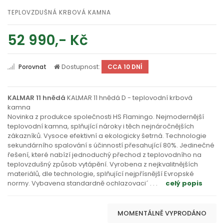
TEPLOVZDUŠNÁ KRBOVÁ KAMNA
52 990,- Kč
Dostupnost:
Porovnat
CCA 10 DNÍ
KALMAR 11 hnědá
KALMAR 11 hnědá D - teplovodní krbová
kamna
Novinka z produkce společnosti HS Flamingo. Nejmodernější
teplovodní kamna, splňující nároky i těch nejnáročnějších
zákazníků. Vysoce efektivní a ekologicky šetrná. Technologie
sekundárního spalování s účinností přesahující 80%. Jedinečné
řešení, které nabízí jednoduchý přechod z teplovodního na
teplovzdušný způsob vytápění. Vyrobena z nejkvalitnějších
materiálů, dle technologie, splňující nejpřísnější Evropské
normy. Vybavena standardně ochlazovaci´
. . .
celý popis
MOMENTÁLNĚ VYPRODÁNO