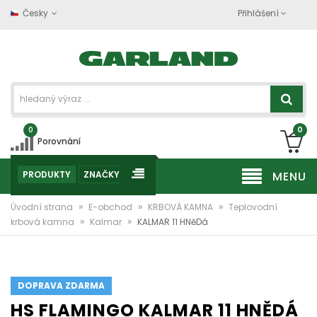
Česky
Přihlášení
0
0
Porovnání
PRODUKTY
ZNAČKY
MENU
»
»
»
Úvodní strana
E-obchod
KRBOVÁ KAMNA
Teplovodní
»
»
krbová kamna
Kalmar
KALMAR 11 HNěDá
DOPRAVA ZDARMA
HS FLAMINGO KALMAR 11 HNĚDÁ