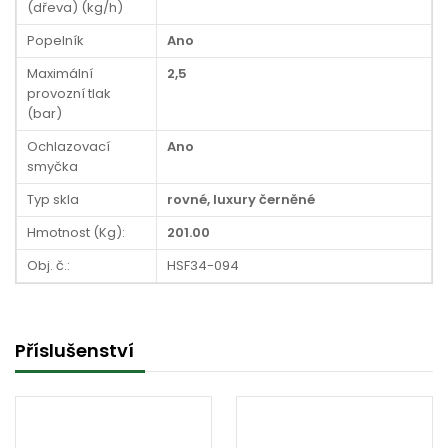
(dřeva) (kg/h)
Popelník
Ano
Maximální
2,5
provozní tlak
(bar)
Ochlazovací
Ano
smyčka
Typ skla
rovné, luxury černěné
Hmotnost (Kg):
201.00
Obj. č.:
HSF34-094
Příslušenství