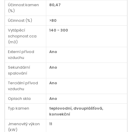
Účinnost kamen
80,47
(%)
Účinnost (%)
>80
Vytápěcí
140 - 300
schopnost cca
(m3)
Externí přívod
Ano
vzduchu
Sekundární
Ano
spalování
Terciální přívod
Ano
vzduchu
Oplach skla
Ano
Typ kamen
teplovodní, dvouplášťová,
konvekční
Jmenovitý výkon
11
(kW)