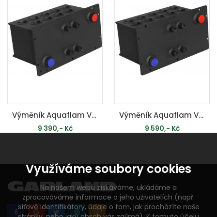
Výměník Aquaflam VARIO 5kW - teplovodní krbová kamna
Výměník Aquaflam VARIO 7kW - teplovodní krbová kamna
9 390,- Kč
9 590,- Kč
MOMENTÁLNĚ VYPRODÁNO
MOMENTÁLNĚ VYPRODÁNO
Využíváme soubory cookies
Na našem webu získáváme, ukládáme a
zpracováváme informace o jeho uživatelích (např.
síťové identifikátory, údaje o tom, jak procházíte naše
stránky, nebo jaký obsah vás zajímá). K tomuto účelu