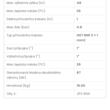
Max. výtlačná výška (m)
48
Max. teplota média (°C)
35
Délka přívodního kabelu (m)
1
Max. tlak (bar)
4.8
Typ přívodního kabelu
H07 RNF 3 × 1
mm2
Sací přípojka ('')
1"
Výtlačná přípojka ('')
1"
Max. teplota média (°C)
35
Garantovaná hladina akustického
87
výkonu (db)
Hmotnost (Kg):
15.00
Obj. č.:
JPV 1500