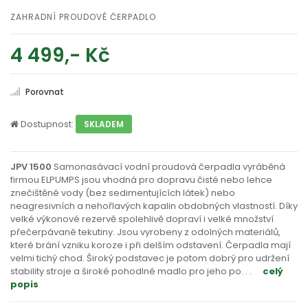
ZAHRADNÍ PROUDOVÉ ČERPADLO
4 499,- Kč
Porovnat
Dostupnost:
SKLADEM
JPV 1500
Samonasávací vodní proudová čerpadla vyráběná
firmou ELPUMPS jsou vhodná pro dopravu čisté nebo lehce
znečištěné vody (bez sedimentujících látek) nebo
neagresivních a nehořlavých kapalin obdobných vlastností. Díky
velké výkonové rezervě spolehlivě dopraví i velké množství
přečerpávané tekutiny. Jsou vyrobeny z odolných materiálů,
které brání vzniku koroze i při delším odstavení. Čerpadla mají
velmi tichý chod. Široký podstavec je potom dobrý pro udržení
stability stroje a široké pohodlné madlo pro jeho po
. . .
celý
popis