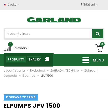
Česky
Přihlášení
0
0
Porovnání
PRODUKTY
ZNAČKY
MENU
»
»
»
Úvodní strana
E-obchod
ZAHRADNÍ TECHNIKA
Zahradní
»
»
čerpadla
Elpumps
JPV 1500
DOPRAVA ZDARMA
ELPUMPS JPV 1500