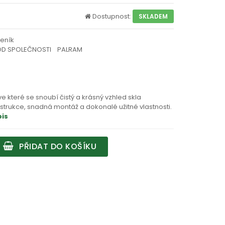
Dostupnost:
SKLADEM
leník
OD SPOLEČNOSTI PALRAM
e které se snoubí čistý a krásný vzhled skla
strukce, snadná montáž a dokonalé užitné vlastnosti.
pis
PŘIDAT DO KOŠÍKU