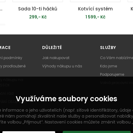
rzální police – set 2 ks
Sada 10-ti háčků
Kotvící systém
299,- Kč
1 599,- Kč
PŘIDAT DO KOŠÍKU
PŘIDAT DO KOŠÍKU
MACE
DŮLEŽITÉ
SLUŽBY
í podmínky
Jak nakupovat
Co Vám nabízím
y prodloužené
Výhody nákupu u nás
Kdo jsme
Podporujeme
y nákupu na
Volná pracovní m
ESSOX
ční řád
Využíváme soubory cookies
ÁNÍ OSOBNÍCH
rmace o jeho uživatelích (např. síťové identifikátory, údaje o
lowing
é nám pomáhají zkvalitnit naše služby a personalizovat nabídky
říte volbou „Přijmout“. Nastavení cookies můžete změnit volbou 