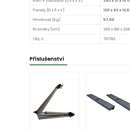
Rám + základna (D x Š x V)
243 x 31 x 10 
Panely (D x Š x V)
120 x 62 x 12,
Hmotnost (Kg):
57.50
Rozměry (cm):
365 x 185 x 208
Obj. č.:
701782
Příslušenství