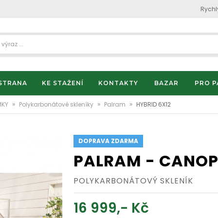
Rychl
STRANA
KE STAŽENÍ
KONTAKTY
BAZAR
PRO P
»
»
»
MKY
Polykarbonátové skleníky
Palram
HYBRID 6X12
DOPRAVA ZDARMA
PALRAM - CANOP
POLYKARBONÁTOVÝ SKLENÍK
16 999,- Kč