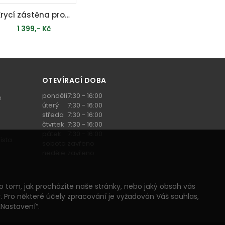
Krycí zástěna pro skleníky
1 399,- Kč
PŘIDAT DO KOŠÍKU
OTEVÍRACÍ DOBA
pondělí
7:30 - 16:00
e
úterý
7:30 - 16:00
středa
7:30 - 16:00
čtvrtek
7:30 - 16:00
pátek
7:30 - 16:00
ísta
sobota
zavřeno
neděle
zavřeno
 tom, jak procházíte naše stránky, nebo jaký obsah vás
. Pro některé účely zpracování je vyžadován Váš souhlas,
„Nastavení“.