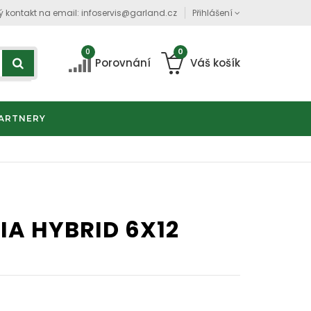
ý kontakt na email:
infoservis@garland.cz
Přihlášení
0
0
Porovnání
Váš košík
ARTNERY
IA HYBRID 6X12