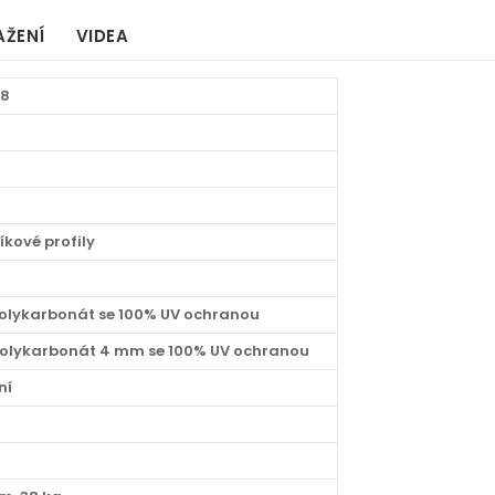
AŽENÍ
VIDEA
08
níkové profily
 polykarbonát se 100% UV ochranou
olykarbonát 4 mm se 100% UV ochranou
ní