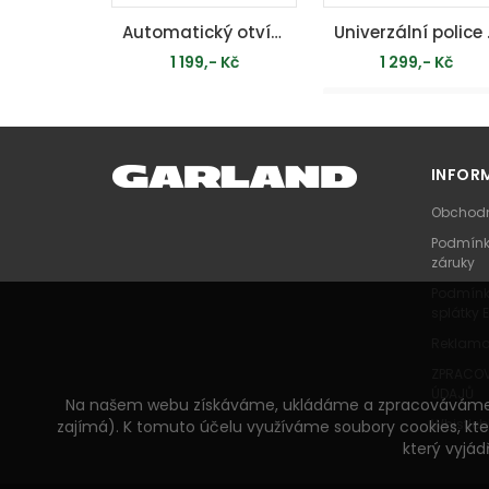
Automatický otvírač střešního okna
Unive
1 199,- Kč
1 299,- Kč
MOMENTÁLNĚ
PŘIDAT DO KOŠÍKU
VYPRODÁNO
INFOR
Obchodn
Podmínk
záruky
Podmínk
splátky 
Reklama
ZPRACOV
ÚDAJŮ
Na našem webu získáváme, ukládáme a zpracováváme info
Whistleb
zajímá). K tomuto účelu využíváme soubory cookies, kter
který vyjád