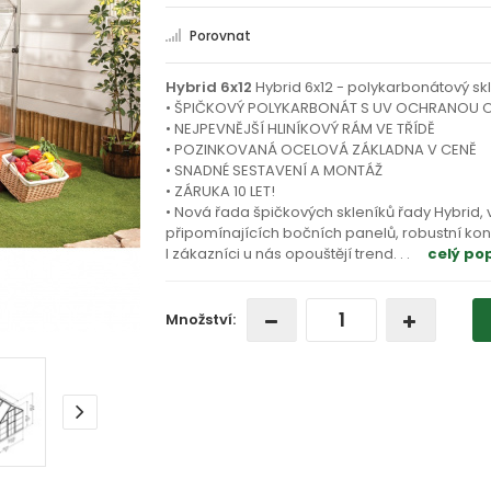
Porovnat
Hybrid 6x12
Hybrid 6x12 - polykarbonátový sk
• ŠPIČKOVÝ POLYKARBONÁT S UV OCHRANOU 
• NEJPEVNĚJŠÍ HLINÍKOVÝ RÁM VE TŘÍDĚ
• POZINKOVANÁ OCELOVÁ ZÁKLADNA V CENĚ
• SNADNÉ SESTAVENÍ A MONTÁŽ
• ZÁRUKA 10 LET!
• Nová řada špičkových skleníků řady Hybrid, v
připomínajících bočních panelů, robustní kon
I zákazníci u nás opouštějí trend
. . .
celý po
Množství: