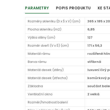
PARAMETRY
POPIS PRODUKTU
KE ST
Rozměry skleníku (D x Š x V) (cm)
365 x 185 x 2
Plocha skleníku (m2)
6,85
Výška stěny (cm)
127
Rozměr dveří (V x Š) (cm)
171 x 56,3
Materiál rámu
rozšířené hli
Barva rámu
stříbrná
Materiál desek (stěny)
luxusní čirý
Materiál desek (střecha)
komůrkový p
Základna
součást bale
Ventilační okno
2 velká
Rozměr/hmotnost balení