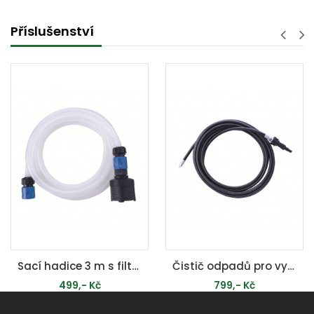
Příslušenství
Sací hadice 3 m s filtrem pro tlakové myčky
Čistič odpadů pro vysokotlaké čističe (6 m) - pro tlakové myčky HCE
499,- Kč
799,- Kč