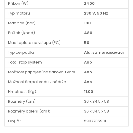
Příkon (W)
2400
Typ motoru
230 V, 50 Hz
Max. tlak (bar)
180
Průtok (l/hod)
480
Max. teplota na vstupu (°C)
50
Typ čerpadla
Alu, samonasávací
Total stop system
Ano
Možnost připojení na tlakovou vodu
Ano
Možnost čerpat vodu z nádrže
Ano
Hmotnost (Kg):
11.00
Rozměry (cm):
36 x 34.5 x 58
Rozměry balení (cm):
36 x 34.5 x 58
Obj. č.:
5907735901