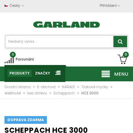
Česky
Přihlášení
0
0
Porovnání
PRODUKTY
ZNAČKY
MENU
»
»
»
»
Úvodní strana
E-obchod
NÁŘADÍ
Tlakové myčky
»
»
»
elektrické
bez ohřevu
Scheppach
HCE 3000
DOPRAVA ZDARMA
SCHEPPACH HCE 3000