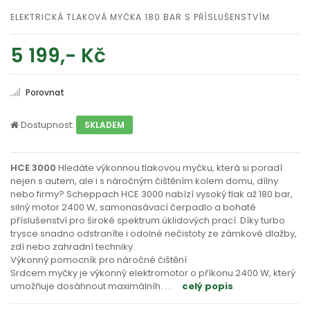
ELEKTRICKÁ TLAKOVÁ MYČKA 180 BAR S PŘÍSLUŠENSTVÍM
5 199,- Kč
Porovnat
Dostupnost:
SKLADEM
HCE 3000
Hledáte výkonnou tlakovou myčku, která si poradí
nejen s autem, ale i s náročným čištěním kolem domu, dílny
nebo firmy? Scheppach HCE 3000 nabízí vysoký tlak až 180 bar,
silný motor 2400 W, samonasávací čerpadlo a bohaté
příslušenství pro široké spektrum úklidových prací. Díky turbo
trysce snadno odstraníte i odolné nečistoty ze zámkové dlažby,
zdí nebo zahradní techniky.
Výkonný pomocník pro náročné čištění
Srdcem myčky je výkonný elektromotor o příkonu 2400 W, který
umožňuje dosáhnout maximálníh
. . .
celý popis