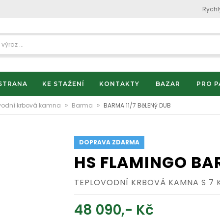
Rychl
STRANA
KE STAŽENÍ
KONTAKTY
BAZAR
PRO P
»
»
vodní krbová kamna
Barma
BARMA 11/7 BěLENý DUB
DOPRAVA ZDARMA
HS FLAMINGO BAR
TEPLOVODNÍ KRBOVÁ KAMNA S 7 
48 090,- Kč