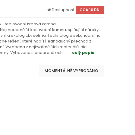
Dostupnost:
CCA 10 DNÍ
b - teplovodní krbová kamna
Nejmodernější teplovodní kamna, splňující nároky i
ivní a ekologicky šetrná. Technologie sekundárního
ečné řešení, které nabízí jednoduchý přechod z
. Vyrobena z nejkvalitnějších materiálů, dle
 normy. Vybavena standardně och
. . .
celý popis
MOMENTÁLNĚ VYPRODÁNO