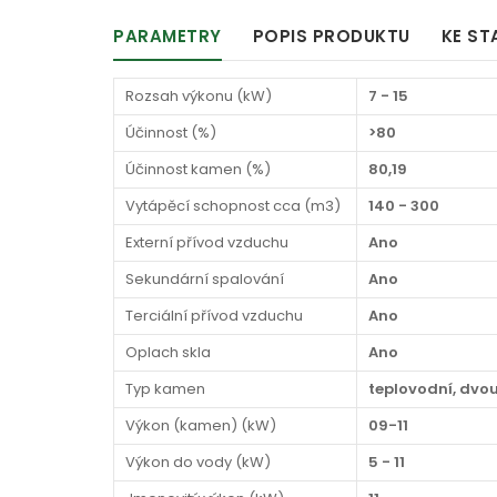
PARAMETRY
POPIS PRODUKTU
KE ST
Rozsah výkonu (kW)
7 - 15
Účinnost (%)
>80
Účinnost kamen (%)
80,19
Vytápěcí schopnost cca (m3)
140 - 300
Externí přívod vzduchu
Ano
Sekundární spalování
Ano
Terciální přívod vzduchu
Ano
Oplach skla
Ano
Typ kamen
teplovodní, dvo
Výkon (kamen) (kW)
09-11
Výkon do vody (kW)
5 - 11