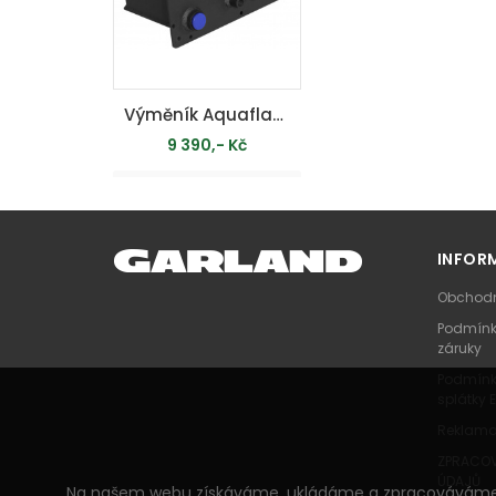
Výměník Aquaflam VARIO 5kW - teplovodní krbová kamna
9 390,- Kč
MOMENTÁLNĚ
VYPRODÁNO
INFOR
Obchodn
Podmínk
záruky
Podmínk
splátky 
Reklama
ZPRACOV
ÚDAJŮ
Na našem webu získáváme, ukládáme a zpracováváme info