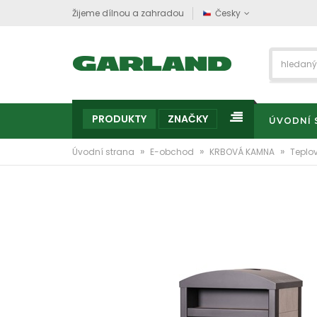
Žijeme dílnou a zahradou
Česky
PRODUKTY
ZNAČKY
ÚVODNÍ 
»
»
»
Úvodní strana
E-obchod
KRBOVÁ KAMNA
Teplo