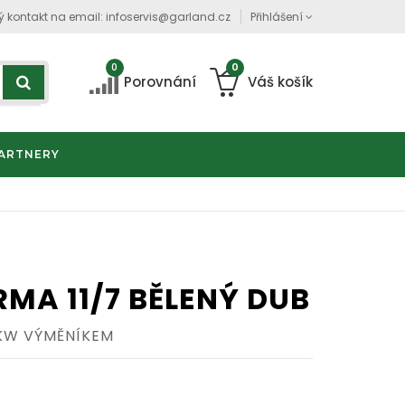
ý kontakt na email:
infoservis@garland.cz
Přihlášení
0
0
Porovnání
Váš košík
ARTNERY
MA 11/7 BĚLENÝ DUB
KW VÝMĚNÍKEM