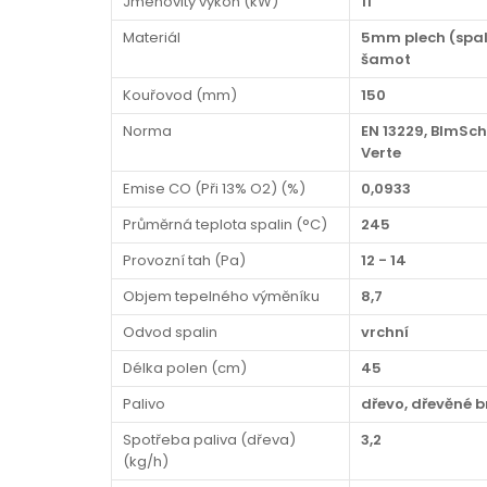
Jmenovitý výkon (kW)
11
Materiál
5mm plech (spal
šamot
Kouřovod (mm)
150
Norma
EN 13229, BImSch
Verte
Emise CO (Při 13% O2) (%)
0,0933
Průměrná teplota spalin (°C)
245
Provozní tah (Pa)
12 - 14
Objem tepelného výměníku
8,7
Odvod spalin
vrchní
Délka polen (cm)
45
Palivo
dřevo, dřevěné b
Spotřeba paliva (dřeva)
3,2
(kg/h)