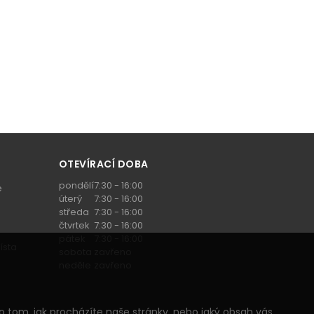
OTEVÍRACÍ DOBA
pondělí
7:30 - 16:00
e
úterý
7:30 - 16:00
středa
7:30 - 16:00
čtvrtek
7:30 - 16:00
pátek
7:30 - 16:00
ísta
sobota
zavřeno
neděle
zavřeno
 tom, jak procházíte naše stránky, nebo jaký obsah vás