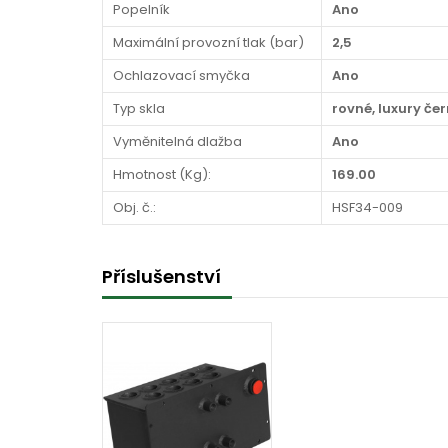
Popelník
Ano
Maximální provozní tlak (bar)
2,5
Ochlazovací smyčka
Ano
Typ skla
rovné, luxury če
Vyměnitelná dlažba
Ano
Hmotnost (Kg):
169.00
Obj. č.:
HSF34-009
Příslušenství