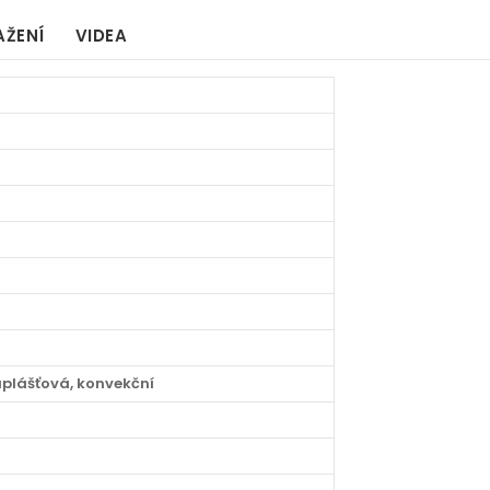
AŽENÍ
VIDEA
uplášťová, konvekční