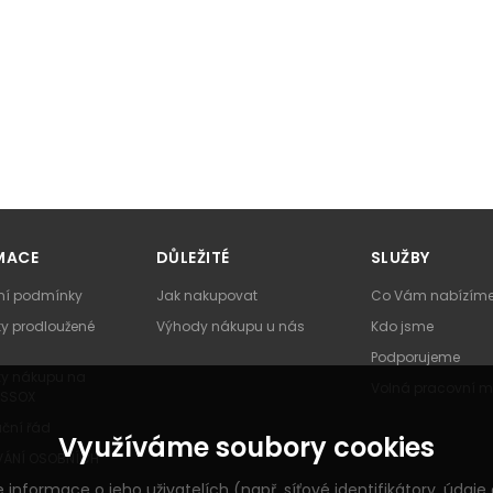
MACE
DŮLEŽITÉ
SLUŽBY
í podmínky
Jak nakupovat
Co Vám nabízím
y prodloužené
Výhody nákupu u nás
Kdo jsme
Podporujeme
y nákupu na
Volná pracovní m
ESSOX
ční řád
Využíváme soubory cookies
ÁNÍ OSOBNÍCH
rmace o jeho uživatelích (např. síťové identifikátory, údaje o