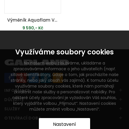
Výměník Aquaflam VARIO 7kW - teplovodní krbová kamna
9 590,- Kč
MOMENTÁLNĚ VYPRODÁNO
Využíváme soubory cookies
Na našem webu získáváme, ukládáme a
zpracováváme informace o jeho uživatelích (např.
síťové identifikátory, údaje o tom, jak procházíte naše
stránky, nebo jaký obsah vás zajímá). K tomuto účelu
využíváme soubory cookies, které nám pomáhají
+
INFORMACE
zkvalitnit naše služby a personalizovat nabídky. Pro
některé účely zpracování je vyžadován Váš souhlas,
+
DŮLEŽITÉ
který vyjádříte volbou „Přijmout“. Nastavení cookies
+
SLUŽBY
můžete změnit volbou „Nastavení“.
+
OTEVÍRACÍ DOBA
Nastavení