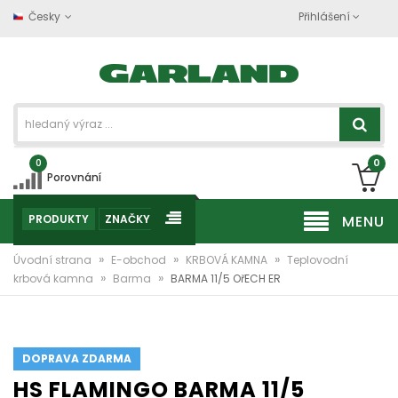
Česky
Přihlášení
0
0
Porovnání
PRODUKTY
ZNAČKY
MENU
»
»
»
Úvodní strana
E-obchod
KRBOVÁ KAMNA
Teplovodní
»
»
krbová kamna
Barma
BARMA 11/5 OřECH ER
DOPRAVA ZDARMA
HS FLAMINGO BARMA 11/5