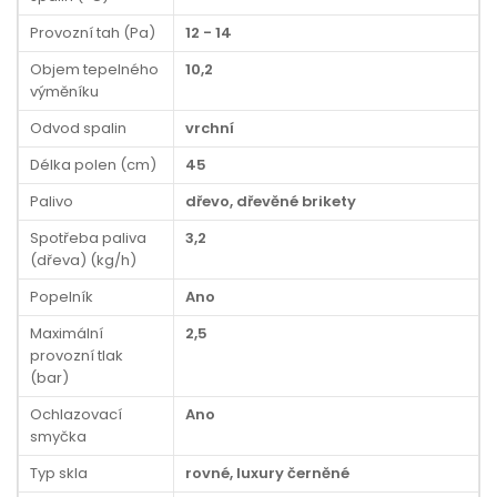
Provozní tah (Pa)
12 - 14
Objem tepelného
10,2
výměníku
Odvod spalin
vrchní
Délka polen (cm)
45
Palivo
dřevo, dřevěné brikety
Spotřeba paliva
3,2
(dřeva) (kg/h)
Popelník
Ano
Maximální
2,5
provozní tlak
(bar)
Ochlazovací
Ano
smyčka
Typ skla
rovné, luxury černěné