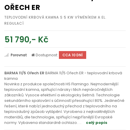
OŘECH ER
TEPLOVODNÍ KRBOVÁ KAMNA S 5 KW VÝMĚNÍKEM A EL.
REGULACÍ
51 790,- Kč
Dostupnost:
Porovnat
CCA 10 DNÍ
BARMA 11/5 Ořech ER
BARMA 11/5 Ořech ER - teplovodní krbová
kamna
Novinka z produkce společnosti HS Flamingo. Nejmodernější
teplovodní kamna, splňující nároky i těch nejnáročnějších
zákazníků. Vysoce efektivní a ekologicky šetrná. Technologie
sekundárního spalování s účinností přesahující 80%. Jedinečné
řešení, které nabízí jednoduchý přechod z teplovodního na
teplovzdušný způsob vytápění. Vyrobena z nejkvalitnějších
materiálů, dle technologie, splňující nejpřísnější Evropské
normy. Vybavena standardně ochlazo
. . .
celý popis