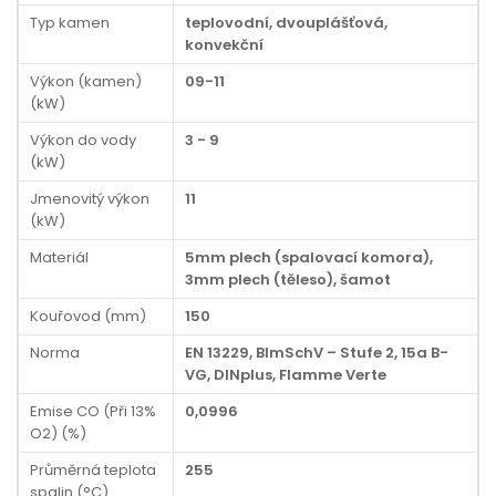
Typ kamen
teplovodní, dvouplášťová,
konvekční
Výkon (kamen)
09-11
(kW)
Výkon do vody
3 - 9
(kW)
Jmenovitý výkon
11
(kW)
Materiál
5mm plech (spalovací komora),
3mm plech (těleso), šamot
Kouřovod (mm)
150
Norma
EN 13229, BImSchV – Stufe 2, 15a B-
VG, DINplus, Flamme Verte
Emise CO (Při 13%
0,0996
O2) (%)
Průměrná teplota
255
spalin (°C)