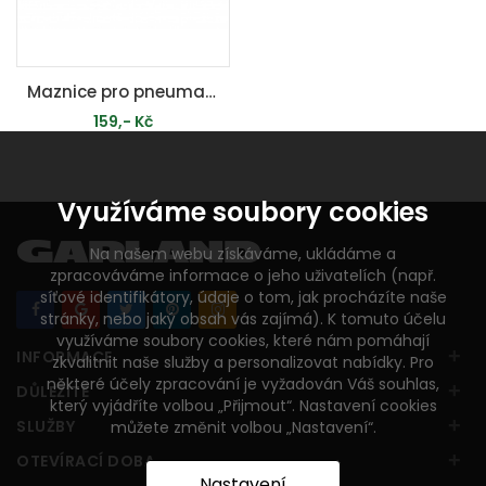
Maznice pro pneumatické nářadí ( 1/4" )
159,- Kč
PŘIDAT DO KOŠÍKU
Využíváme soubory cookies
Na našem webu získáváme, ukládáme a
zpracováváme informace o jeho uživatelích (např.
síťové identifikátory, údaje o tom, jak procházíte naše
stránky, nebo jaký obsah vás zajímá). K tomuto účelu
využíváme soubory cookies, které nám pomáhají
+
INFORMACE
zkvalitnit naše služby a personalizovat nabídky. Pro
některé účely zpracování je vyžadován Váš souhlas,
+
DŮLEŽITÉ
který vyjádříte volbou „Přijmout“. Nastavení cookies
+
SLUŽBY
můžete změnit volbou „Nastavení“.
+
OTEVÍRACÍ DOBA
Nastavení