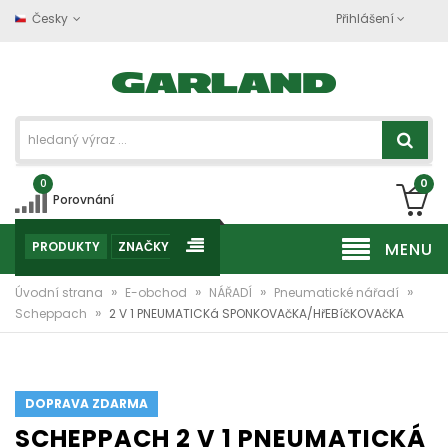
Česky
Přihlášení
0
0
Porovnání
PRODUKTY
ZNAČKY
MENU
»
»
»
»
Úvodní strana
E-obchod
NÁŘADÍ
Pneumatické nářadí
»
Scheppach
2 V 1 PNEUMATICKá SPONKOVAčKA/HřEBíčKOVAčKA
DOPRAVA ZDARMA
SCHEPPACH 2 V 1 PNEUMATICKÁ