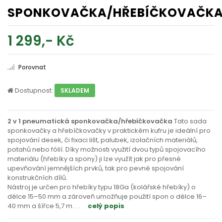
SPONKOVAČKA/HŘEBÍČKOVAČK
1 299,- Kč
Porovnat
Dostupnost:
SKLADEM
2 v 1 pneumatická sponkovačka/hřebíčkovačka
Tato sada
sponkovačky a hřebíčkovačky v praktickém kufru je ideální pro
spojování desek, či fixaci lišt, palubek, izolačních materiálů,
potahů nebo fólií. Díky možnosti využití dvou typů spojovacího
materiálu (hřebíky a spony) ji lze využít jak pro přesné
upevňování jemnějších prvků, tak pro pevné spojování
konstrukčních dílů.
Nástroj je určen pro hřebíky typu 18Ga (kolářské hřebíky) o
délce 15–50 mm a zároveň umožňuje použití spon o délce 16–
40 mm a šířce 5,7 m
. . .
celý popis