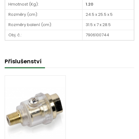
Hmotnost (Kg):
1.20
Rozměry (cm):
24.5 x 25.5 x 5
Rozměry balení (cm):
31.5 x 7 x 28.5
Obj. č.:
7906100744
Příslušenství